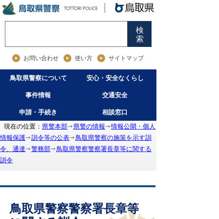
検
索
お問い合わせ
使い方
サイトマップ
鳥取県警察について
安心・安全なくらし
事件情報
交通安全
申請・手続き
相談窓口
現在の位置：
県警本部
県警の情報
情報公開・個人
情報保護
訓令等の公表
鳥取県警察の施策を示す訓
令、通達
警務部
鳥取県警察警察署長章等に関する
訓令
鳥取県警察警察署長章等