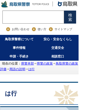
検
索
お問い合わせ
使い方
サイトマップ
鳥取県警察について
安心・安全なくらし
事件情報
交通安全
申請・手続き
相談窓口
現在の位置：
県警本部
県警の政策
鳥取県警の政策
評価
用語の説明
は行
は行