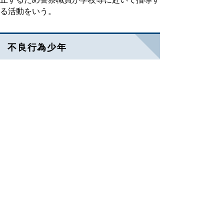
る活動をいう。
不良行為少年
非行少年には該当しないが、飲酒、喫煙、家
出等を行って警察に補導された２０歳未満の
者をいう。
ヘリコプターテレビシステム
鳥取県警察航空隊のへリコプター「さきゅ
う」に搭載したカメラで撮影した災害現場等
の映像を警察本部等にリアルタイムに送信す
るシステムをいう。