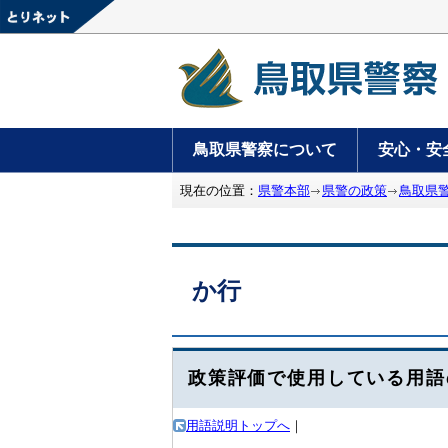
鳥取県警察について
安心・安
現在の位置：
県警本部
県警の政策
鳥取県
か行
政策評価で使用している用語
用語説明トップへ
｜