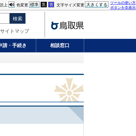
ツールの使い方
標準
黒
青
大きくする
読上
色変更
文字サイズ変更
ボタンを非表示
検索
サイトマップ
申請・手続き
相談窓口