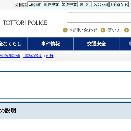
English
簡体中文
繁体中文
한국어
русский
Tiếng Việt
外国語
お問い合わせ
使い方
全なくらし
事件情報
交通安全
警の政策評価
用語の説明
か行
の説明