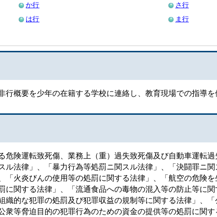
か行
さ行
は行
ま行
非行概要を少年の在籍する学校に連絡し、教育現場での指導を
る危険運転致死傷、業務上（重）過失致死傷及び自動車運転過
スル法律」、「暴力行為等処罰ニ関スル法律」、「決闘罪ニ関
、「火炎びんの使用等の処罰に関する法律」、「航空の危険を
罰に関する法律」、「流通食品への毒物の混入等の防止等に関
組織的な犯罪の処罰及び犯罪収益の規制等に関する法律」、「
公衆等脅迫目的の犯罪行為のための資金の提供等の処罰に関す