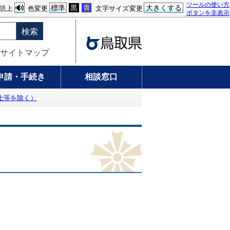
ツールの使い方
標準
黒
青
大きくする
読上
色変更
文字サイズ変更
ボタンを非表示
検索
サイトマップ
申請・手続き
相談窓口
士等を除く）