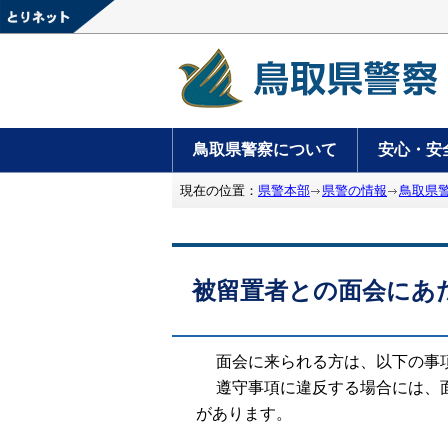
鳥取県警察について
安心・安
現在の位置：
県警本部
県警の情報
鳥取県
被留置者との面会にあ
面会に来られる方は、以下の事項
遵守事項に違反する場合には、面
があります。