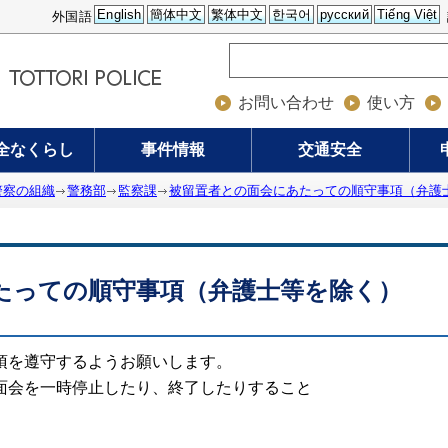
English
簡体中文
繁体中文
한국어
русский
Tiếng Việt
外国語
お問い合わせ
使い方
全なくらし
事件情報
交通安全
警察の組織
警務部
監察課
被留置者との面会にあたっての順守事項（弁護
たっての順守事項（弁護士等を除く）
を遵守するようお願いします。
会を一時停止したり、終了したりすること