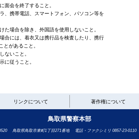
内に面会を終了すること。
メラ、携帯電話、スマートフォン、パソコン等を
受けた場合を除き、外国語を使用しないこと。
る場合には、着衣又は携行品を検査したり、携行
ことがあること。
をしないこと。
指示に従うこと。
と
リンクについて
著作権について
り
ネ
ッ
鳥取県警察本部
ト
へ
-8520
鳥取県鳥取市東町1丁目271番地
電話・ファクシミリ
0857-23-0110
の