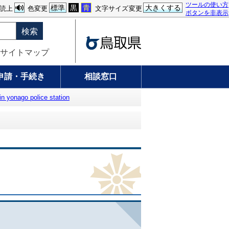
ツールの使い方
標準
黒
青
大きくする
読上
色変更
文字サイズ変更
ボタンを非表示
検索
サイトマップ
申請・手続き
相談窓口
in yonago police station