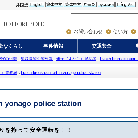
English
簡体中文
繁体中文
한국어
русский
Tiếng Việt
外国語
お問い合わせ
使い方
全なくらし
事件情報
交通安全
警察の組織
鳥取県警の警察署
米子（よなご）警察署
Lunch break concert 
ご）警察署
Lunch break concert in yonago police station
n yonago police station
りを持って安全運転を！！