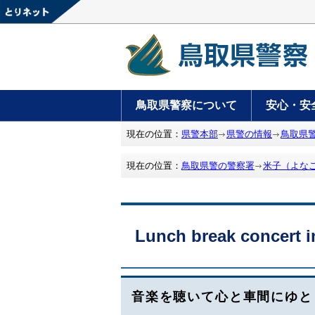
鳥取県警察について
安心・安
現在の位置：
県警本部
県警の情報
鳥取県
現在の位置：
鳥取県警の警察署
米子（よな
Lunch break concert i
音楽を聴いて心と車間にゆと