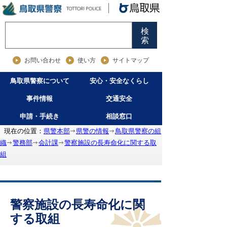
検
索
お問い合わせ
使い方
サイトマップ
鳥取県警察について
安心・安全なくらし
事件情報
交通安全
申請・手続き
相談窓口
現在の位置：
県警本部
県警の情報
鳥取県警察の組
織
警務部
会計課
警察施設の長寿命化に関する取
組
警察施設の長寿命化に関
する取組