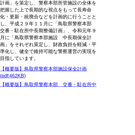
計画」を策定し、警察本部所管施設の全体を
把握した上で長期的な視点をもって長寿命
化・更新・統廃合などを計画的に行うことと
し、平成２９年１１月に「鳥取県警察本部
交番・駐在所中長期整備計画」、令和元年９
月に「鳥取県警察本部施設 中長期保全計
画」をそれぞれ策定し、財政負担を軽減・平
準化し、健全で維持可能な警察運営の実現を
目指しています。
【概要版】鳥取県警察本部施設保全計画
(pdf:462KB)
【概要版】鳥取県警察本部 交番・駐在所中
長期整備計画(pdf:312KB)
【概要版】鳥取県警察本部施設 中長期保全
計画 (pdf:908KB)
鳥取県警察本部 会計課