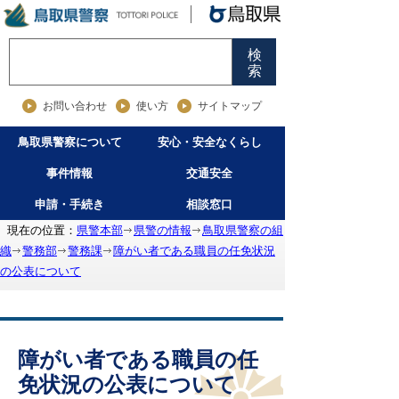
検
索
お問い合わせ
使い方
サイトマップ
鳥取県警察について
安心・安全なくらし
事件情報
交通安全
申請・手続き
相談窓口
現在の位置：
県警本部
県警の情報
鳥取県警察の組
織
警務部
警務課
障がい者である職員の任免状況
の公表について
障がい者である職員の任
免状況の公表について