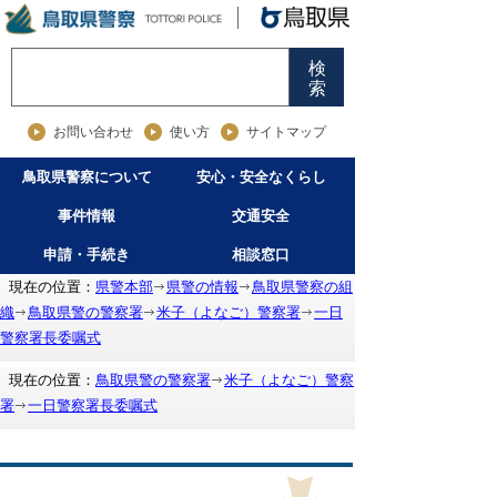
検
索
お問い合わせ
使い方
サイトマップ
鳥取県警察について
安心・安全なくらし
事件情報
交通安全
申請・手続き
相談窓口
現在の位置：
県警本部
県警の情報
鳥取県警察の組
織
鳥取県警の警察署
米子（よなご）警察署
一日
警察署長委嘱式
現在の位置：
鳥取県警の警察署
米子（よなご）警察
署
一日警察署長委嘱式