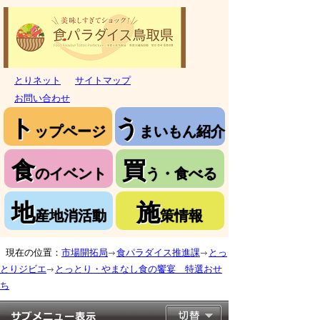
とりネット
サイトマップ
お問い合わせ
ト
う
ップページ
まいもん紹介
食
買
のイベント
う・食べる
地
施
産地消活動
策情報
現在の位置：
市場開拓局
食パラダイス推進課
とっ
とりジビエ
とっとり・やまなし食の饗宴 特選おせ
ち