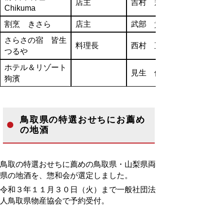
店主
吉村 規嗣
Chikuma
割烹 きさら
店主
武部 貴紘
さらさの宿 皆生
料理長
西村 直也
つるや
ホテル＆リゾート
見生 優介
狗濱
鳥取県の特選おせちにお薦め
の地酒
鳥取の特選おせちに薦めの鳥取県・山梨県両
県の地酒を、惣和会が選定しました。
令和３年１１月３０日（火）まで一般社団法
人鳥取県物産協会で予約受付。