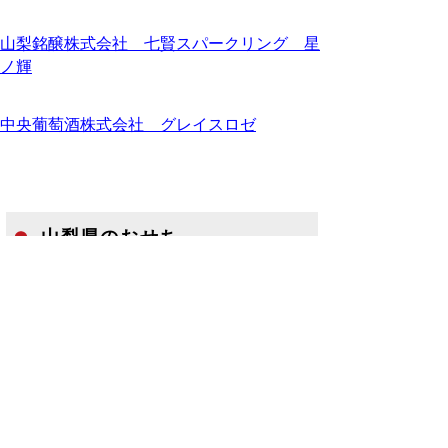
山梨銘醸株式会社 七賢スパークリング 星
ノ輝
中央葡萄酒株式会社 グレイスロゼ
山梨県のおせち
山梨県では、鳥取県産食材が入ったおせちが
３事業者から発売されます。
詳細はこちら