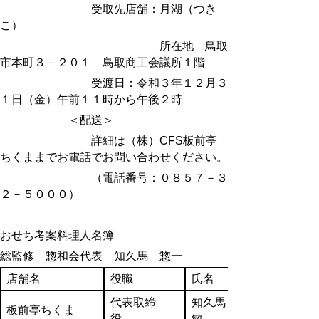
受取先店舗：月湖（つき
こ）
所在地 鳥取
市本町３－２０１ 鳥取商工会議所１階
受渡日：令和３年１２月３
１日（金）午前１１時から午後２時
＜配送＞
詳細は（株）CFS板前亭
ちくままでお電話でお問い合わせください。
（電話番号：０８５７－３
２－５０００）
おせち考案料理人名簿
総監修 惣和会代表 知久馬 惣一
店舗名
役職
氏名
代表取締
知久馬 孝
板前亭ちくま
役
敏