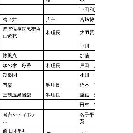
下田和正
梅ノ井
店主
宮﨑博士
鹿野温泉国民宿舎
料理長
大羽賢
山紫苑
中川 卓也
旅風庵
加藤 慎也
ゆの宿 彩香
料理長
戸田 慶貴
渓泉閣
小川 修司
有楽
料理長
樫本 智史
三朝温泉後楽
料理長
重信 彗
田村 智己
倉吉シティホテ
名子平 哲
ル
寛
前 日本料理