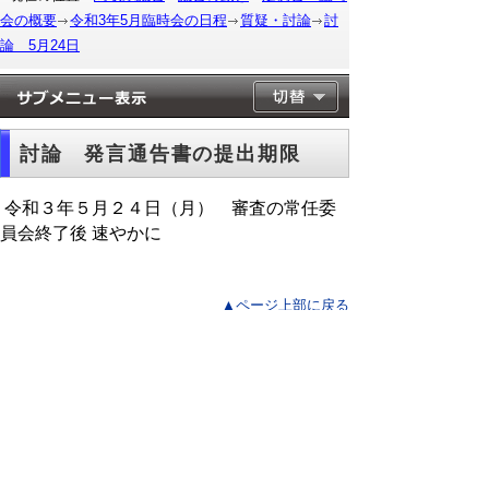
会の概要
令和3年5月臨時会の日程
質疑・討論
討
論 5月24日
討論 発言通告書の提出期限
令和３年５月２４日（月） 審査の常任委
員会終了後 速やかに
▲ページ上部に戻る
と
個人情報保護
|
リンクについて
|
著作権に
り
ついて
|
アクセシビリティ
ネ
このサイトへのご意見・お問い合わせ
ッ
→
鳥取県議会の場所
ト
鳥取県議会事務局