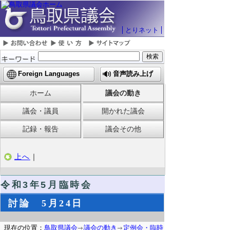
とりネット
Foreign Languages
音声読み上げ
ホーム
議会の動き
議会・議員
開かれた議会
記録・報告
議会その他
上へ
｜
令和3年5月臨時会
討論 5月24日
現在の位置：
鳥取県議会
議会の動き
定例会・臨時