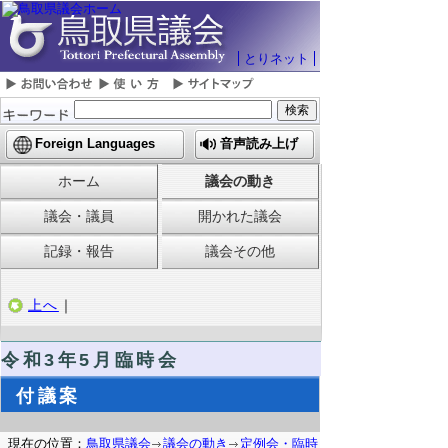
とりネット
Foreign Languages
音声読み上げ
ホーム
議会の動き
議会・議員
開かれた議会
記録・報告
議会その他
上へ
｜
令和3年5月臨時会
付議案
現在の位置：
鳥取県議会
議会の動き
定例会・臨時