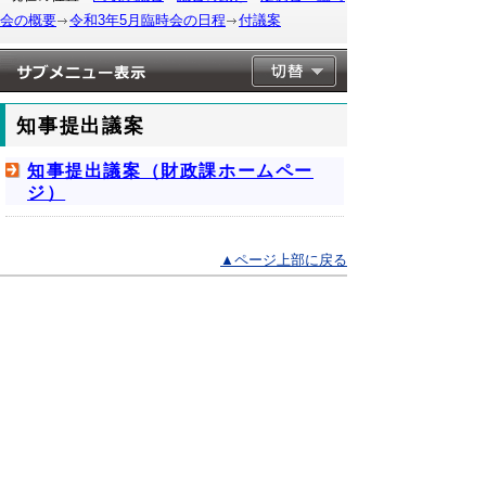
会の概要
令和3年5月臨時会の日程
付議案
知事提出議案
知事提出議案（財政課ホームペー
ジ）
▲ページ上部に戻る
と
個人情報保護
|
リンクについて
|
著作権に
り
ついて
|
アクセシビリティ
ネ
このサイトへのご意見・お問い合わせ
ッ
→
鳥取県議会の場所
ト
鳥取県議会事務局
〒680-8570 鳥取県鳥取市東町1-220
へ
電話番号:
0857-26-7460