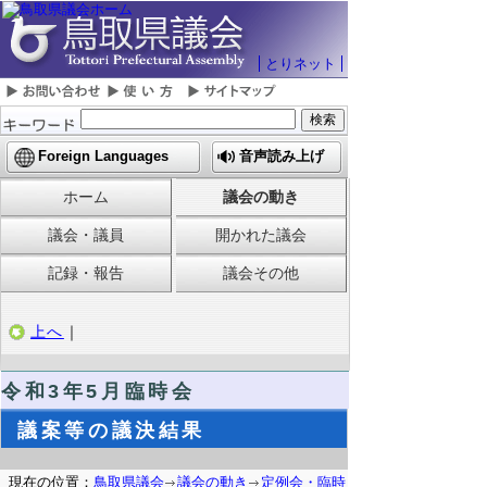
とりネット
Foreign Languages
音声読み上げ
ホーム
議会の動き
議会・議員
開かれた議会
記録・報告
議会その他
上へ
｜
令和3年5月臨時会
議案等の議決結果
現在の位置：
鳥取県議会
議会の動き
定例会・臨時