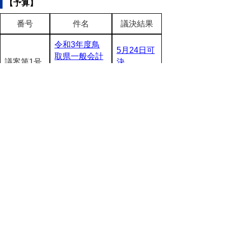
【予算】
番号
件名
議決結果
令和3年度鳥
5月24日可
取県一般会計
議案第1号
決
補正予算（第
(pdf:63KB)
1号）
▲ページ上部に戻る
と
個人情報保護
|
リンクについて
|
著作権に
り
ついて
|
アクセシビリティ
ネ
このサイトへのご意見・お問い合わせ
ッ
→
鳥取県議会の場所
ト
鳥取県議会事務局
〒680-8570 鳥取県鳥取市東町1-220
へ
電話番号:
0857-26-7460
ファクシミリ:0857-26-7461