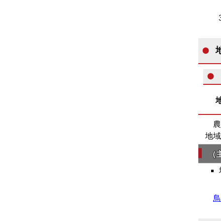
農
地域
（
鳥