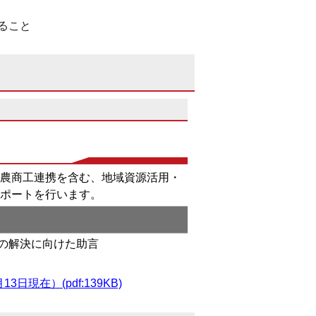
ること
農商工連携を含む、地域資源活用・
ポートを行います。
の解決に向けた助言
現在）(pdf:139KB)