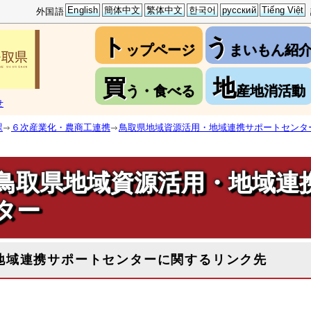
English
簡体中文
繁体中文
한국어
русский
Tiếng Việt
外国語
ト
う
ップページ
まいもん紹
買
地
う・食べる
産地消活動
せ
課
６次産業化・農商工連携
鳥取県地域資源活用・地域連携サポートセンタ
鳥取県地域資源活用・地域連
ター
地域連携サポートセンターに関するリンク先