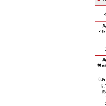
鳥
や販
鳥
援者
※あ
以
農