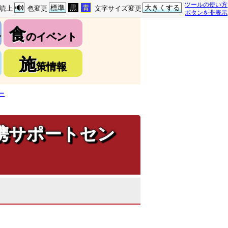
ツールの使い方
標準
黒
青
大きくする
読上
色変更
文字サイズ変更
ボタンを非表示
食
介
のイベント
施
策情報
ー
携サポートセン