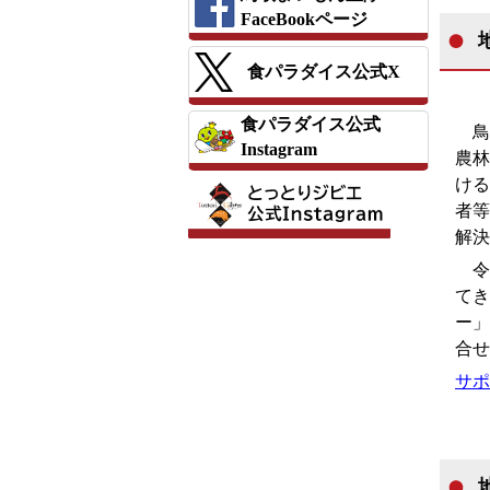
FaceBookページ
食パラダイス公式X
食パラダイス公式
鳥
Instagram
農林
ける
者等
解決
令
てき
ー」
合せ
サポ