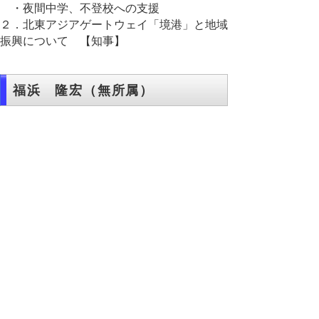
・夜間中学、不登校への支援
２．北東アジアゲートウェイ「境港」と地域
振興について 【知事】
福浜 隆宏（無所属）
１，新型コロナウイルス対応 【知事、教育
長】
２，今こそ足元を見つめて 【知事、教育
長】
３，再検査受診率の向上 【知事、教育長】
４，就職氷河期世代への対応 【知事】
５，産後ママ支援 【知事】
６，省エネ住宅と校舎断熱【知事、教育長】
７，フリースクール支援 【知事】
８，プレゼン力向上 【教育長】