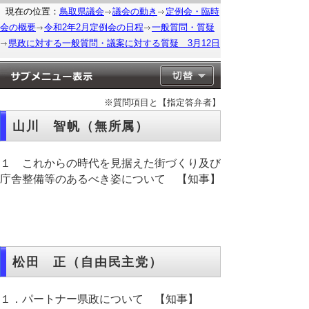
現在の位置：
鳥取県議会
議会の動き
定例会・臨時
会の概要
令和2年2月定例会の日程
一般質問・質疑
県政に対する一般質問・議案に対する質疑 3月12日
※質問項目と【指定答弁者】
山川 智帆（無所属）
１ これからの時代を見据えた街づくり及び
庁舎整備等のあるべき姿について 【知事】
松田 正（自由民主党）
１．パートナー県政について 【知事】