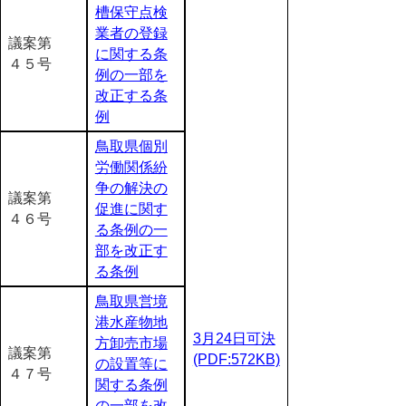
槽保守点検
業者の登録
議案第
に関する条
４５号
例の一部を
改正する条
例
鳥取県個別
労働関係紛
争の解決の
議案第
促進に関す
４６号
る条例の一
部を改正す
る条例
鳥取県営境
港水産物地
3月24日可決
方卸売市場
議案第
(PDF:572KB)
の設置等に
４７号
関する条例
の一部を改