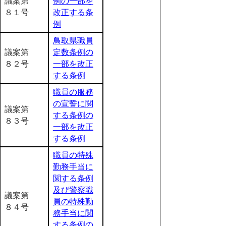
議案第
例の一部を
８１号
改正する条
例
鳥取県職員
議案第
定数条例の
８２号
一部を改正
する条例
職員の服務
の宣誓に関
議案第
する条例の
８３号
一部を改正
する条例
職員の特殊
勤務手当に
関する条例
及び警察職
議案第
員の特殊勤
８４号
務手当に関
する条例の