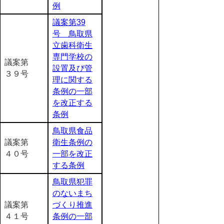
例
議案第39
号 鳥取県
立歯科衛生
専門学校の
議案第
設置及び管
３９号
理に関する
条例の一部
を改正する
条例
鳥取県食品
議案第
衛生条例の
４０号
一部を改正
する条例
鳥取県犯罪
のないまち
議案第
づくり推進
４１号
条例の一部