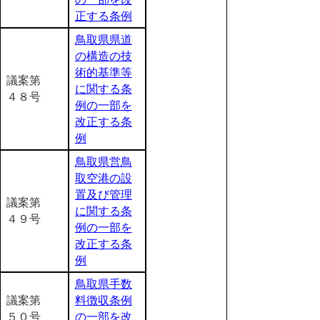
正する条例
鳥取県県道
の構造の技
術的基準等
議案第
に関する条
４８号
例の一部を
改正する条
例
鳥取県営鳥
取空港の設
置及び管理
議案第
に関する条
４９号
例の一部を
改正する条
例
鳥取県手数
議案第
料徴収条例
５０号
の一部を改