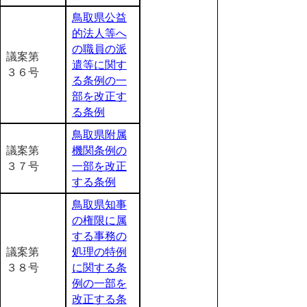
鳥取県公益
的法人等へ
の職員の派
議案第
遣等に関す
３６号
る条例の一
部を改正す
る条例
鳥取県附属
議案第
機関条例の
３７号
一部を改正
する条例
鳥取県知事
の権限に属
する事務の
議案第
処理の特例
３８号
に関する条
例の一部を
改正する条