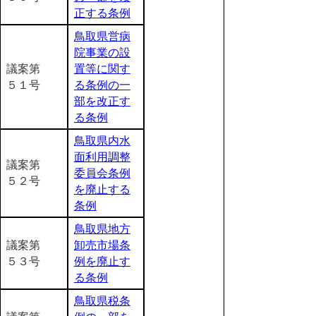
正する条例
鳥取県営病
院事業の設
議案第
置等に関す
５１号
る条例の一
部を改正す
る条例
鳥取県内水
面利用調整
議案第
委員会条例
５２号
を廃止する
条例
鳥取県地方
議案第
卸売市場条
５３号
例を廃止す
る条例
鳥取県税条