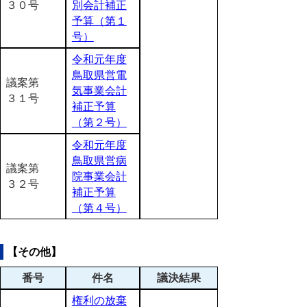
３０号
別会計補正
予算（第１
号）
令和元年度
鳥取県営電
議案第
気事業会計
３１号
補正予算
（第２号）
令和元年度
鳥取県営病
議案第
院事業会計
３２号
補正予算
（第４号）
【その他】
番号
件名
議決結果
権利の放棄