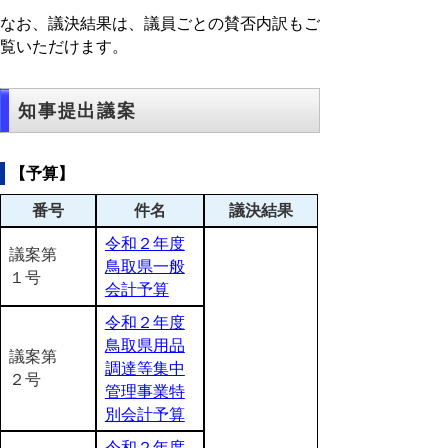
なお、議決結果は、議員ごとの賛否内訳もご
覧いただけます。
知事提出議案
【予算】
番号
件名
議決結果
令和２年度
議案第
鳥取県一般
１号
会計予算
令和２年度
鳥取県用品
議案第
調達等集中
２号
管理事業特
別会計予算
令和２年度