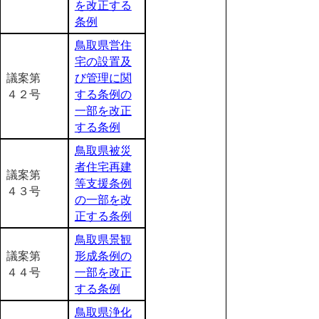
を改正する
条例
鳥取県営住
宅の設置及
議案第
び管理に関
４２号
する条例の
一部を改正
する条例
鳥取県被災
者住宅再建
議案第
等支援条例
４３号
の一部を改
正する条例
鳥取県景観
議案第
形成条例の
４４号
一部を改正
する条例
鳥取県浄化