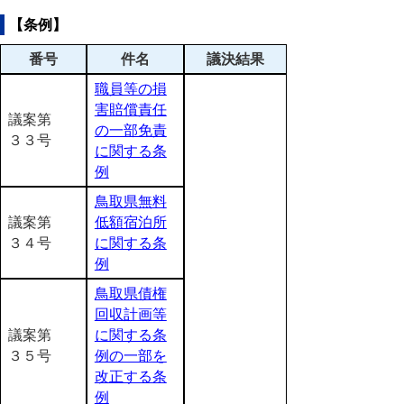
【条例】
番号
件名
議決結果
職員等の損
害賠償責任
議案第
の一部免責
３３号
に関する条
例
鳥取県無料
議案第
低額宿泊所
３４号
に関する条
例
鳥取県債権
回収計画等
議案第
に関する条
３５号
例の一部を
改正する条
例