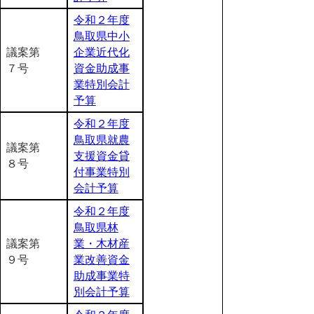
令和２年度
鳥取県中小
議案第
企業近代化
７号
資金助成事
業特別会計
予算
令和２年度
鳥取県就農
議案第
支援資金貸
８号
付事業特別
会計予算
令和２年度
鳥取県林
議案第
業・木材産
９号
業改善資金
助成事業特
別会計予算