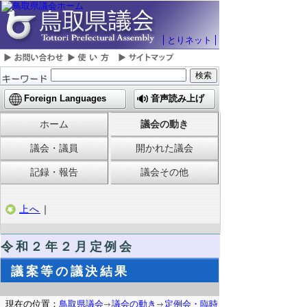
とりネット
Foreign Languages
音声読み上げ
ホーム
議会の動き
議会・議員
開かれた議会
記録・報告
議会その他
上へ
｜
令和２年２月定例会
議案等の議決結果
現在の位置：
鳥取県議会
議会の動き
定例会・臨時