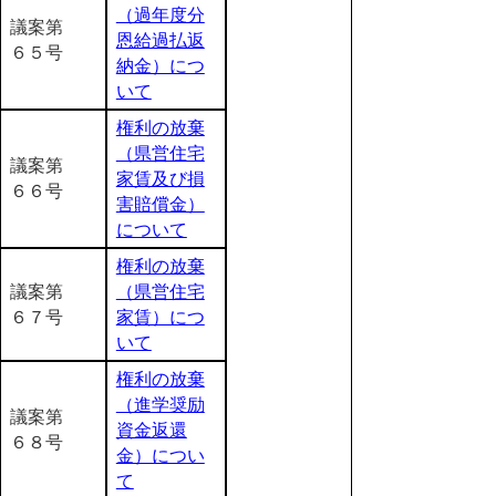
（過年度分
議案第
恩給過払返
６５号
納金）につ
いて
権利の放棄
（県営住宅
議案第
家賃及び損
６６号
害賠償金）
について
権利の放棄
議案第
（県営住宅
６７号
家賃）につ
いて
権利の放棄
（進学奨励
議案第
資金返還
６８号
金）につい
て