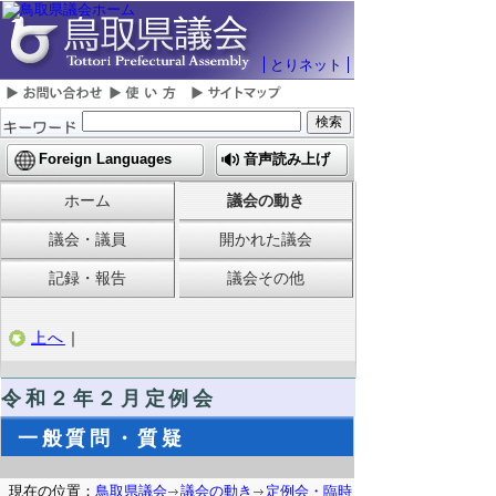
とりネット
Foreign Languages
音声読み上げ
ホーム
議会の動き
議会・議員
開かれた議会
記録・報告
議会その他
上へ
｜
令和２年２月定例会
一般質問・質疑
現在の位置：
鳥取県議会
議会の動き
定例会・臨時