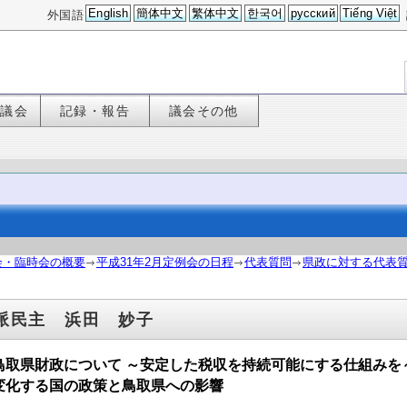
English
簡体中文
繁体中文
한국어
русский
Tiếng Việt
外国語
た議会
記録・報告
議会その他
会・臨時会の概要
平成31年2月定例会の日程
代表質問
県政に対する代表質
派民主 浜田 妙子
 鳥取県財政について ～安定した税収を持続可能にする仕組み
 変化する国の政策と鳥取県への影響