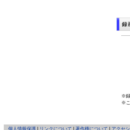
（
録
※
※
と
個人情報保護
|
リンクについて
|
著作権について
|
アクセ