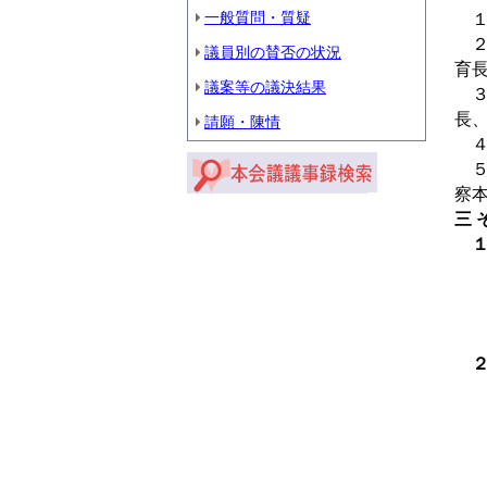
一般質問・質疑
１
２
議員別の賛否の状況
育
議案等の議決結果
３
長
請願・陳情
４
５
察
三 
１
（
（
（
２
（
（
（
（