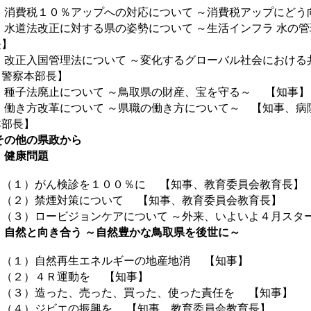
 消費税１０％アップへの対応について ～消費税アップにど
 水道法改正に対する県の姿勢について ～生活インフラ 水の
長】
 改正入国管理法について ～変化するグローバル社会におけ
、警察本部長】
 種子法廃止について ～鳥取県の財産、宝を守る～ 【知事】
 働き方改革について ～県職の働き方について～ 【知事、病
本部長】
その他の県政から
 健康問題
１）がん検診を１００％に 【知事、教育委員会教育長】
２）禁煙対策について 【知事、教育委員会教育長】
３）ロービジョンケアについて ～外来、いよいよ４月スタ
 自然と向き合う ～自然豊かな鳥取県を後世に～
１）自然再生エネルギーの地産地消 【知事】
２）４Ｒ運動を 【知事】
３）造った、売った、買った、使った責任を 【知事】
４）ジビエの振興を 【知事、教育委員会教育長】