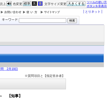
ツールの使い方
標準
黒
青
大きくする
読上
色変更
文字サイズ変更
ボタンを非表示
とりネット
問 2月19日
※質問項目と【指定答弁者】
を～ 【知事】