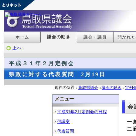
議会の動き
ホーム
議会・議員
開かれ
上へ
｜
平成３１年２月定例会
県政に対する代表質問 2月19日
現在の位置：
鳥取県議会
議会の動き
定例
メニュー
会
平成31年2月定例会の日程
付議案
一
二
代表質問