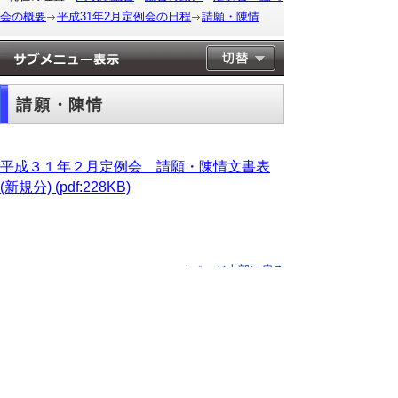
会の概要
平成31年2月定例会の日程
請願・陳情
請願・陳情
平成３１年２月定例会 請願・陳情文書表
(新規分) (pdf:228KB)
▲ページ上部に戻る
と
個人情報保護
|
リンクについて
|
著作権に
り
ついて
|
アクセシビリティ
ネ
このサイトへのご意見・お問い合わせ
ッ
→
鳥取県議会の場所