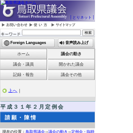
とりネット
Foreign Languages
音声読み上げ
ホーム
議会の動き
議会・議員
開かれた議会
記録・報告
議会その他
上へ
｜
平成３１年２月定例会
請願・陳情
現在の位置：
鳥取県議会
議会の動き
定例会・臨時