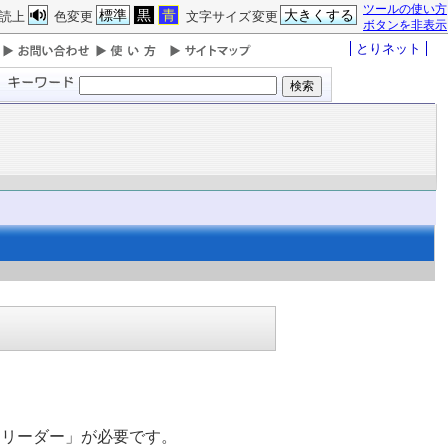
ツールの使い方
標準
黒
青
大きくする
読上
色変更
文字サイズ変更
ボタンを非表示
とりネット
リーダー」が必要です。