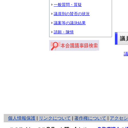
一般質問・質疑
議員別の賛否の状況
議案等の議決結果
請願・陳情
議
議
と
個人情報保護
|
リンクについて
|
著作権について
|
アクセ
り