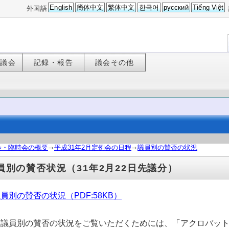
English
簡体中文
繁体中文
한국어
русский
Tiếng Việt
外国語
た議会
記録・報告
議会その他
会・臨時会の概要
平成31年2月定例会の日程
議員別の賛否の状況
員別の賛否状況（31年2月22日先議分）
員別の賛否の状況（PDF:58KB）
議員別の賛否の状況をご覧いただくためには、「アクロバット