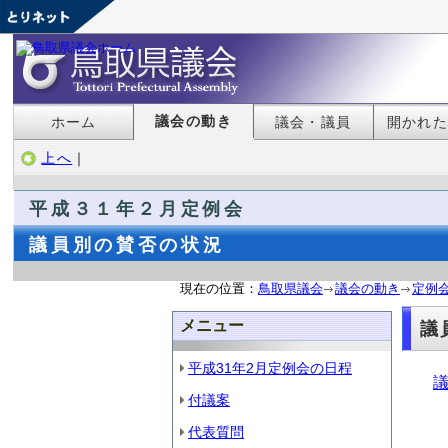
議会の動き
ホーム
議会・議員
開かれ
上へ
｜
平成３１年２月定例会
議員別の賛否の状況
現在の位置：
鳥取県議会
議会の動き
定例
メニュー
議
平成31年2月定例会の日程
議
付議案
代表質問