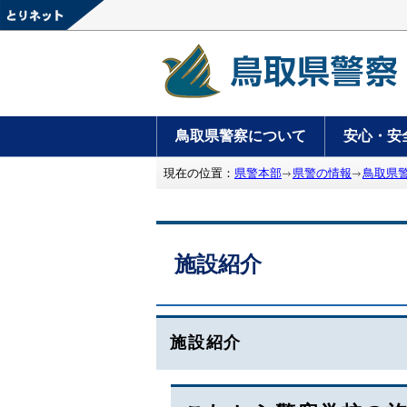
鳥取県警察について
安心・安
現在の位置：
県警本部
県警の情報
鳥取県
施設紹介
施設紹介