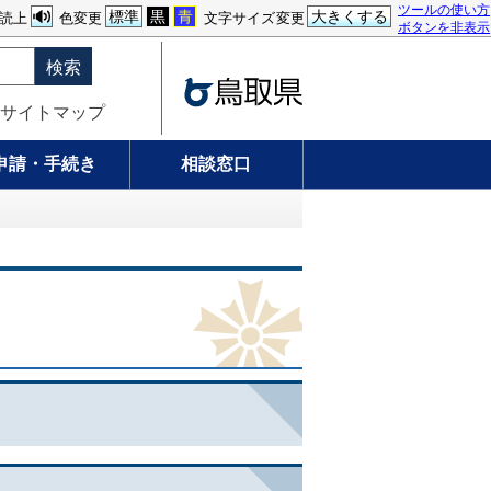
ツールの使い方
標準
黒
青
大きくする
読上
色変更
文字サイズ変更
ボタンを非表示
検索
サイトマップ
申請・手続き
相談窓口