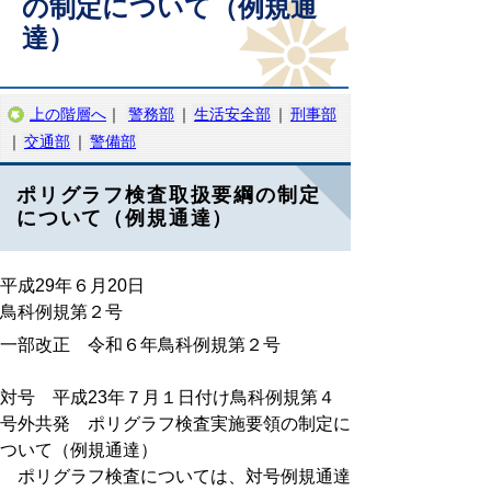
の制定について（例規通
達）
上の階層へ
｜
警務部
｜
生活安全部
｜
刑事部
｜
交通部
｜
警備部
ポリグラフ検査取扱要綱の制定
について（例規通達）
平成29年６月20日
鳥科例規第２号
一部改正 令和６年鳥科例規第２号
対号 平成23年７月１日付け鳥科例規第４
号外共発 ポリグラフ検査実施要領の制定に
ついて（例規通達）
ポリグラフ検査については、対号例規通達