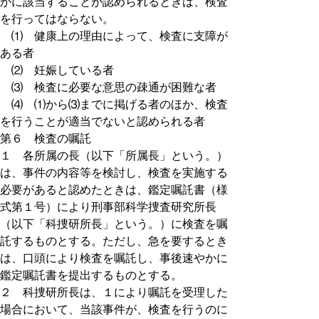
かに該当することが認められるときは、検査
を行ってはならない。
⑴ 健康上の理由によって、検査に支障が
ある者
⑵ 妊娠している者
⑶ 検査に必要な意思の疎通が困難な者
⑷ ⑴から⑶までに掲げる者のほか、検査
を行うことが適当でないと認められる者
第６ 検査の嘱託
１ 各所属の長（以下「所属長」という。）
は、事件の内容等を検討し、検査を実施する
必要があると認めたときは、鑑定嘱託書（様
式第１号）により刑事部科学捜査研究所長
（以下「科捜研所長」という。）に検査を嘱
託するものとする。ただし、急を要するとき
は、口頭により検査を嘱託し、事後速やかに
鑑定嘱託書を提出するものとする。
２ 科捜研所長は、１により嘱託を受理した
場合において、当該事件が、検査を行うのに