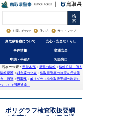
検
索
お問い合わせ
使い方
サイトマップ
鳥取県警察について
安心・安全なくらし
事件情報
交通安全
申請・手続き
相談窓口
現在の位置：
県警本部
県警の情報
情報公開・個人
情報保護
訓令等の公表
鳥取県警察の施策を示す訓
令、通達
刑事部
ポリグラフ検査取扱要綱の制定に
ついて（例規通達）
ポリグラフ検査取扱要綱