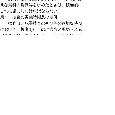
要な資料の提供等を求めたときは、積極的に
これに協力しなければならない。
第９ 検査の実施時期及び場所
検査は、犯罪捜査の初期等の適切な時期
において、検査を行うのに適当と認められる
場所を選び、これを行うよう留意しなければ
ならない。
第10 被検査者の承諾
検査を実施するに当たっては、被検査者
にポリグラフ検査承諾書（様式第２号）を提
出させることにより、あらかじめ被検査者の
承諾を得なければならない。
第11 証拠能力の確保
検査者は、検査の証拠能力を確保するた
め、被検査者に、検査記録を認証する書類に
署名押印させるものとする。
第12 検査結果の回答等
１ 検査結果の回答は、「鑑定の嘱託、鑑定