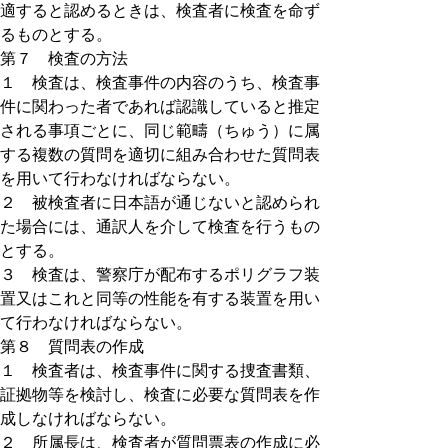
適すると認めるときは、検査者に検査を命ず
るものとする。
第７ 検査の方法
１ 検査は、検査事件の内容のうち、検査事
件に関わった者であれば認識していると推定
される事項ごとに、同じ範疇（ちゅう）に属
する複数の質問を適切に組み合わせた質問表
を用いて行わなければならない。
２ 被検査者に日本語が通じないと認められ
た場合には、通訳人を介して検査を行うもの
とする。
３ 検査は、警察庁が配布するポリグラフ装
置又はこれと同等の性能を有する装置を用い
て行わなければならない。
第８ 質問表の作成
１ 検査者は、検査事件に関する捜査書類、
証拠物等を検討し、検査に必要な質問表を作
成しなければならない。
２ 所属長は、検査者が質問票表の作成に必