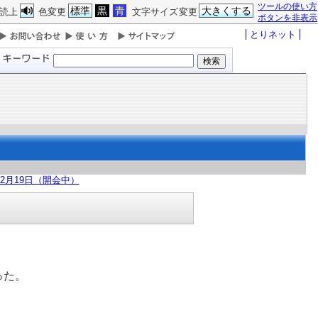
ツールの使い方
標準
黒
青
大きくする
読上
色変更
文字サイズ変更
ボタンを非表示
とりネット
12月19日（開会中）
った。