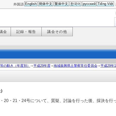
English
簡体中文
繁体中文
한국어
русский
Tiếng Việt
外国語
議会
記録・報告
議会その他
等の動き（年度別）
平成29年度
地域振興県土警察常任委員会
平成29年
決）
・18・20・21・24号について、質疑、討論を行った後、採決を行