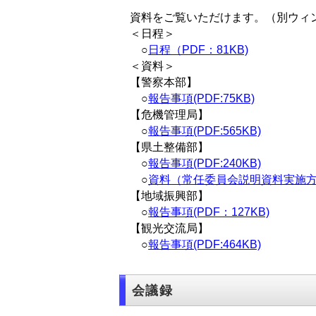
資料をご覧いただけます。（別ウィ
＜日程＞
○
日程（PDF：81KB)
＜資料＞
【警察本部】
○
報告事項(PDF:75KB)
【危機管理局】
○
報告事項(PDF:565KB)
【県土整備部】
○
報告事項(PDF:240KB)
○
資料（常任委員会説明資料実施方針（
【地域振興部】
○
報告事項(PDF：127KB)
【観光交流局】
○
報告事項(PDF:464KB)
会議録