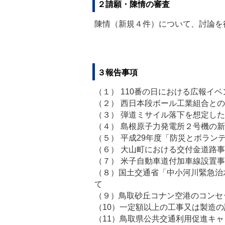
２請願・陳情の審査
陳情（新規４件）について、討論を
３報告事項
（１） 110番の日における広報
（２） 西日本段ボール工業組合と
（３） 弾道ミサイル落下を想定し
（４） 島根原子力発電所２号機の
（５） 平成29年度「防災とボラ
（６） 大山町における交付金道路
（７） 米子自動車道付加車線設
（８）国土交通省「中小河川緊急治
て
（９）鳥取砂丘コナン空港のコンセ
（10）一定額以上の工事又は製造
（11）鳥取県公共交通利用促進キ