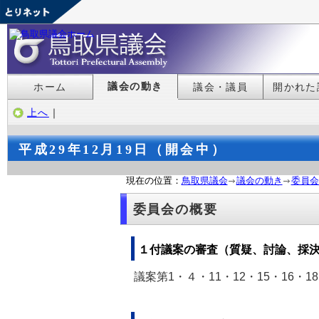
議会の動き
ホーム
議会・議員
開かれた
上へ
｜
平成29年12月19日（開会中）
現在の位置：
鳥取県議会
議会の動き
委員会
委員会の概要
１付議案の審査（質疑、討論、採
議案第1・４・11・12・15・16