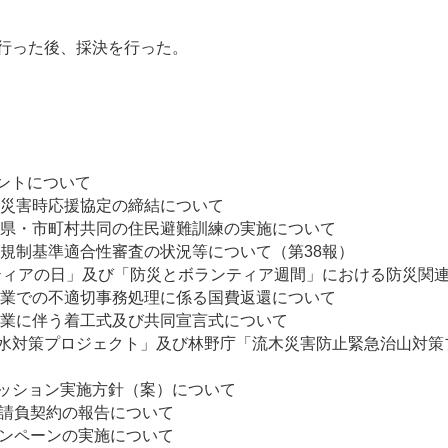
行った後、採決を行った。
イベントについて
の災害時応援協定の締結について
た県・市町村共同の住民避難訓練の実施について
新規制基準適合性審査の状況等について（第38報）
ンティアの日」及び「防災とボランティア週間」における防
事業での不適切事務処理に係る国費返還について
置事業に伴う着工式及び共同宣言式について
水対策プロジェクト」及び林野庁「流木災害防止緊急治山対策
ッション実施方針（案）について
の請負契約の報告について
ャンペーンの実施について