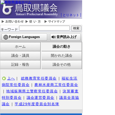
とりネット
Foreign Languages
音声読み上げ
ホーム
議会の動き
議会・議員
開かれた議会
記録・報告
議会その他
上へ
｜
総務教育常任委員会
｜
福祉生活
病院常任委員会
｜
農林水産商工常任委員会
｜
地域振興県土警察常任委員会
｜
決算審査
特別委員会
｜
議会運営委員会
｜
議員全員協
議会
｜
平成29年度委員会別名簿