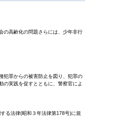
会の高齢化の問題さらには、少年非行
種犯罪からの被害防止を図り、犯罪の
動の実践を促すとともに、警察官によ
る法律(昭和３年法律第178号)に規