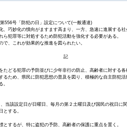
第556号「防犯の日」設定について(一般通達)
化、巧妙化の憤向がますます高まり、一方、急速に進展する社
れら犯罪等に対処するため防犯活動を強化する必要がある。
ので、これが効果的な推進を図られたい。
記
をたどる犯罪の予防並びに少年非行の防止、高齢者に対する各
するため、県民に防犯思想の普及を図り、積極的な自主防犯活
る。
、当該設定日が日曜日、毎月の第２土曜日及び国民の祝日に関す
日とする。
標とするが、特に盗犯の予防、高齢者の保護に重点を置く。