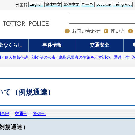
English
簡体中文
繁体中文
한국어
русский
Tiếng Việt
外国語
お問い合わせ
使い方
全なくらし
事件情報
交通安全
開・個人情報保護
訓令等の公表
鳥取県警察の施策を示す訓令、通達
生活
いて（例規通達）
刑事部
｜
交通部
｜
警備部
例規通達）