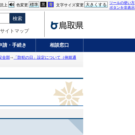
ツールの使い方
標準
黒
青
大きくする
読上
色変更
文字サイズ変更
ボタンを非表示
検索
サイトマップ
申請・手続き
相談窓口
安全部
「防犯の日」設定について（例規通