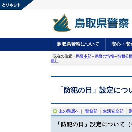
鳥取県警察について
安心・安
現在の位置：
県警本部
県警の情報
情報公
達）
「防犯の日」設定につ
上の階層へ
｜
警務部
｜
生活安全部
｜
「防犯の日」設定について（