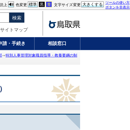
ツールの使い方
標準
黒
青
大きくする
読上
色変更
文字サイズ変更
ボタンを非表示
検索
サイトマップ
申請・手続き
相談窓口
部
特別人事管理対象職員指導・教養要綱の制
）