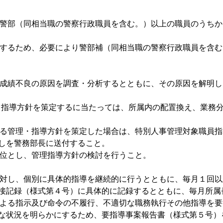
とに警部（同相当職の警察行政職員を含む。）以上の職員のうち
徹底するため、必要により警部補（同相当職の警察行政職員を含
勤務成績不良の原因を調査・分析するとともに、その原因を解明
管理、指導方針を策定するに当たっては、所属内の配置換え、業
対する管理・指導方針を策定した場合は、特別人事管理対象職員
しを警務部長に送付すること。
単位とし、管理指導方針の検討を行うこと。
員に対し、個別に具体的指導を継続的に行うとともに、毎月１回
接記録（様式第４号）に具体的に記録するとともに、毎月所属
員による指示及び命令の不履行、不適切な職務執行その他指導を
な状況を明らかにするため、要指導事案報告書（様式第５号）