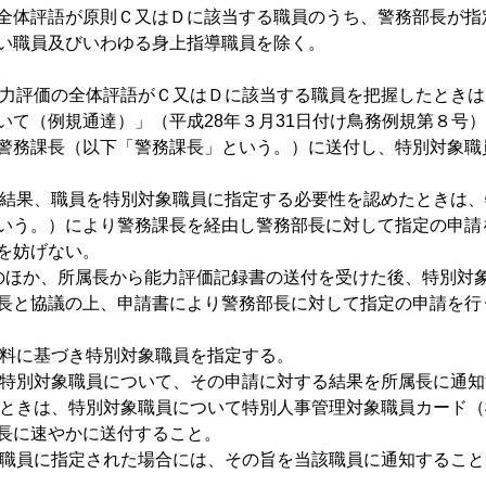
全体評語が原則Ｃ又はＤに該当する職員のうち、警務部長が指
い職員及びいわゆる身上指導職員を除く。
、能力評価の全体評語がＣ又はＤに該当する職員を把握したとき
いて（例規通達）」（平成28年３月31日付け鳥務例規第８号
警務課長（以下「警務課長」という。）に送付し、特別対象職
議の結果、職員を特別対象職員に指定する必要性を認めたときは
いう。）により警務課長を経由し警務部長に対して指定の申請
を妨げない。
)の場合のほか、所属長から能力評価記録書の送付を受けた後、特別
長と協議の上、申請書により警務部長に対して指定の申請を行
資料に基づき特別対象職員を指定する。
当該特別対象職員について、その申請に対する結果を所属長に通
ったときは、特別対象職員について特別人事管理対象職員カード
長に速やかに送付すること。
対象職員に指定された場合には、その旨を当該職員に通知すること