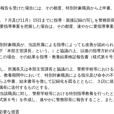
2)の報告を受けた場合には、その都度、特別対象職員から上申
月、７月及び11月）15日までに指導・面接記録の写しを警務部
係る要指導事案を把握した場合は、その都度、速やかに要指導事
る特別対象職員が、当該所属による指導によっても改善が認めら
下「本部主管課長」という。）と協議の上、以後の指導方針の
この場合、その結果を指導・教養結果検証報告書（様式第６号
に対し、所属長又は本部主管課長と協議の上、警察学校等におけ
者は、教養期間中において、特別対象職員による指示及び命令の
ら上申書、始末書等を徴して記録化を図るとともに、３(2)に
属長に送付するものとする。
、当該職員に対し、警察学校等における特別指導教養を行ったと
式第６号）を作成し、速やかに警務部長に報告すること。また
必要な措置