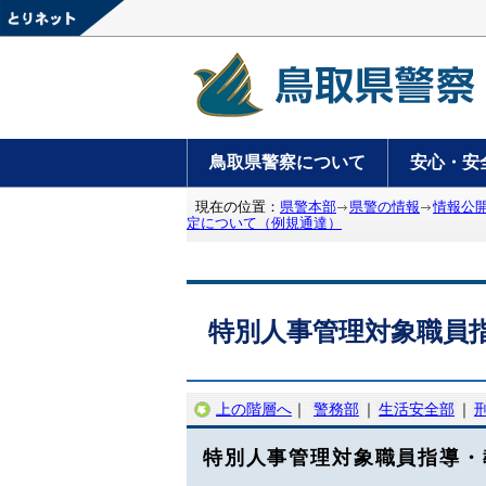
鳥取県警察について
安心・安
現在の位置：
県警本部
県警の情報
情報公
定について（例規通達）
特別人事管理対象職員
上の階層へ
｜
警務部
｜
生活安全部
｜
特別人事管理対象職員指導・