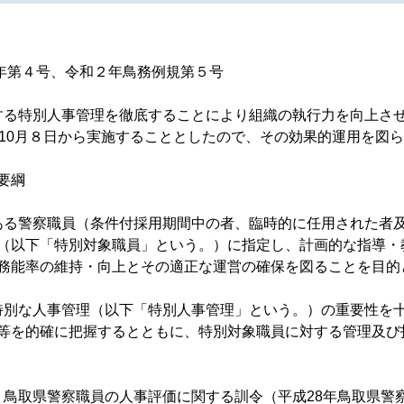
1年第４号、令和２年鳥務例規第５号
る特別人事管理を徹底することにより組織の執行力を向上さ
年10月８日から実施することとしたので、その効果的運用を図
要綱
る警察職員（条件付採用期間中の者、臨時的に任用された者
（以下「特別対象職員」という。）に指定し、計画的な指導・
務能率の維持・向上とその適正な運営の確保を図ることを目的
別な人事管理（以下「特別人事管理」という。）の重要性を
等を的確に把握するとともに、特別対象職員に対する管理及び
鳥取県警察職員の人事評価に関する訓令（平成28年鳥取県警察