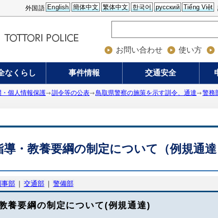
English
簡体中文
繁体中文
한국어
русский
Tiếng Việt
外国語
お問い合わせ
使い方
全なくらし
事件情報
交通安全
開・個人情報保護
訓令等の公表
鳥取県警察の施策を示す訓令、通達
警務
指導・教養要綱の制定について（例規通達
刑事部
｜
交通部
｜
警備部
教養要綱の制定について(例規通達)