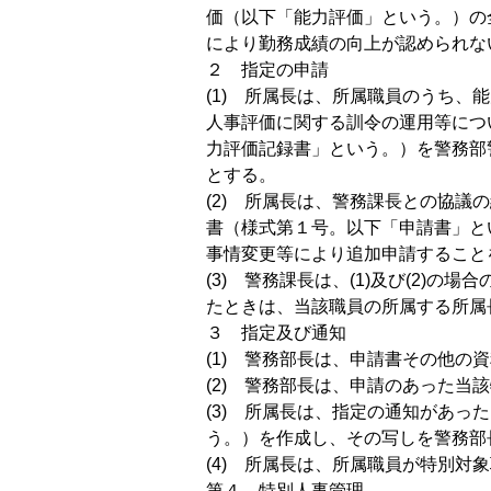
価（以下「能力評価」という。）の
により勤務成績の向上が認められな
２ 指定の申請
(1) 所属長は、所属職員のうち
人事評価に関する訓令の運用等につ
力評価記録書」という。）を警務部
とする。
(2) 所属長は、警務課長との協
書（様式第１号。以下「申請書」と
事情変更等により追加申請すること
(3) 警務課長は、(1)及び(2
たときは、当該職員の所属する所属
３ 指定及び通知
(1) 警務部長は、申請書その他の
(2) 警務部長は、申請のあった
(3) 所属長は、指定の通知があ
う。）を作成し、その写しを警務部
(4) 所属長は、所属職員が特別
第４ 特別人事管理