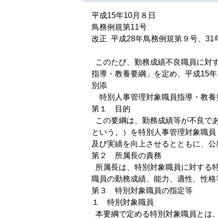
平成15年10月８日
鳥務例規第11号
改正 平成28年鳥務例規第９号、3
このたび、勤務成績不良職員に対す
指導・教養要綱」を定め、平成15
別添
特別人事管理対象職員指導・教養
第１ 目的
この要綱は、勤務成績等が不良であ
という。）を特別人事管理対象職員
及び実績を向上させるとともに、公
第２ 所属長の責務
所属長は、特別対象職員に対する特
職員の勤務成績、能力、適性、性格
第３ 特別対象職員の指定等
１ 特別対象職員
本要綱で定める特別対象職員とは、