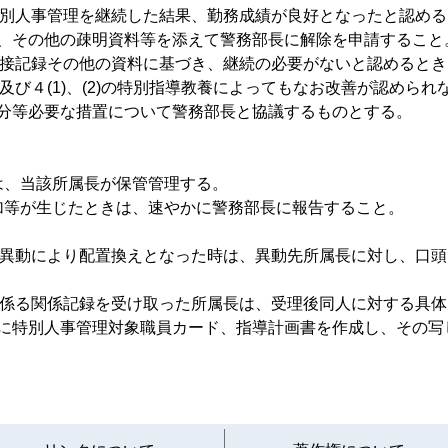
特別人事管理を継続した結果、勤務成績が良好となったと認める
、その他の疎明資料等を添えて警務部長に解除を申請すること
・面接記録その他の資料に基づき、継続の必要がないと認めると
続及び４(1)、(2)の特別指導教養によってもなお改善が認めら
分等必要な措置について警務部長と協議するものとする。
は、当該所属長が保管管理する。
等が生じたときは、速やかに警務部長に報告すること。
人事異動により配置換えとなった時は、異動先所属長に対し、口
員に係る関係記録を受け取った所属長は、受理後同人に対する具
に特別人事管理対象職員カード、指導計画書を作成し、その写