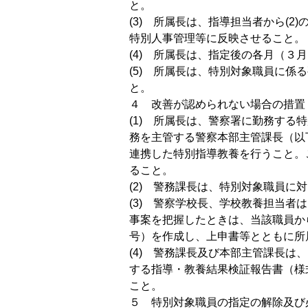
と。
(3) 所属長は、指導担当者から(
特別人事管理等に反映させること。
(4) 所属長は、指定後の各月（３
(5) 所属長は、特別対象職員に
と。
４ 改善が認められない場合の措置
(1) 所属長は、警察署に勤務す
務を主管する警察本部主管課長（以
連携した特別指導教養を行うこと。
ること。
(2) 警務課長は、特別対象職員
(3) 警察学校長、学校教養担当
事案を把握したときは、当該職員か
号）を作成し、上申書等とともに所
(4) 警務課長及び本部主管課長は
する指導・教養結果検証報告書（様
こと。
５ 特別対象職員の指定の解除及び