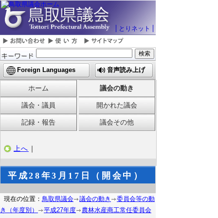
とりネット
Foreign Languages
音声読み上げ
ホーム
議会の動き
議会・議員
開かれた議会
記録・報告
議会その他
上へ
｜
平成28年3月17日（開会中）
現在の位置：
鳥取県議会
議会の動き
委員会等の動
き（年度別）
平成27年度
農林水産商工常任委員会