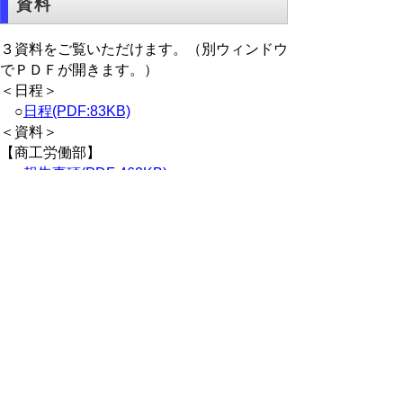
資料
３資料をご覧いただけます。（別ウィンドウ
でＰＤＦが開きます。）
＜日程＞
○
日程(PDF:83KB)
＜資料＞
【商工労働部】
○
報告事項(PDF:462KB)
【農林水産部】
○
報告事項(PDF:698KB)
○
別冊（PDF:144KB)
○
資料（鳥取県オーストラリア林業視察・
調査団）（PDF: 2933KB)
○
資料（鳥取県藻場造成アクションプログ
ラム2.）（PDF:951KB)
○
資料（鳥取県農業振興地域整備基本方針
（案））（PDF:879KB)
【企業局】
○
報告事項(PDF:36KB)