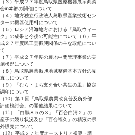
（３）平成２７年度鳥取県医療機器展示商談
会in本郷の開催について
（４）地方独立行政法人鳥取県産業技術セン
ターの機器使用料について
（５）ロシア沿海地方における「鳥取ウィー
ク」の成果と今後の可能性について（６）平
成２７年度民工芸振興関係の主な取組につい
て
（７）平成２７年度の農地中間管理事業の実
施状況について
（８）鳥取県農業振興地域整備基本方針の見
直しについて
（９）「むら・まち支え合い共生の里」協定
調印について
（10）第１回「鳥取県農業改良普及所外部
評価検討会」の開催結果について
（11）「白鵬８５の３」「百合白清２」の
産子の競り状況及び「百合福久」の精液の県
外販売について
（12）平成２７年度オーストリア視察・調