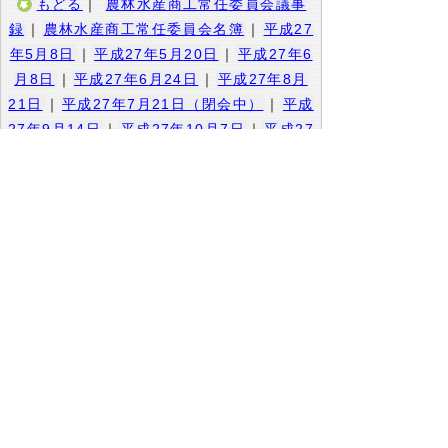
もどる
｜
農林水産商工常任委員会議事
録
｜
農林水産商工常任委員会名簿
｜
平成27
年5月8日
｜
平成27年5月20日
｜
平成27年6
月8日
｜
平成27年6月24日
｜
平成27年8月
21日
｜
平成27年7月21日（閉会中）
｜
平成
27年9月14日
｜
平成27年10月7日
｜
平成27
年12月1日（開会中）
｜
平成27年12月17日
（開会中）
｜
平成28年1月21日（閉会中）
｜
平成28年2月5日（開会中）
｜
平成28年2
月23日（開会中）
｜
平成28年2月24日（開
会中）
｜
平成28年3月3日（開会中）
｜
平
成28年3月17日（開会中）
｜
所管事項にか
かる県内調査（1月27日～29日）
｜
所管事
項にかかる県内調査（7月14日～16日）
｜
所管事項にかかる県内調査(10月16日）
▲ページ上部に戻る
と