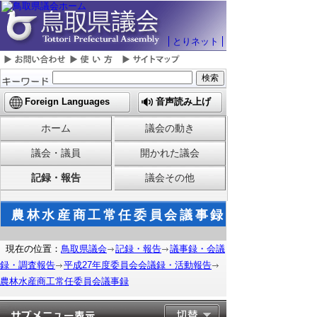
とりネット
Foreign Languages
音声読み上げ
ホーム
議会の動き
議会・議員
開かれた議会
記録・報告
議会その他
農林水産商工常任委員会議事録
現在の位置：
鳥取県議会
記録・報告
議事録・会議
録・調査報告
平成27年度委員会会議録・活動報告
農林水産商工常任委員会議事録