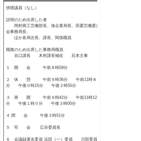
傍聴議員（なし）
説明のため出席した者
岡村商工労働部長、湊企業局長、田栗労働委員
会事務局長、
ほか各局次長、課長、関係職員
職務のため出席した事務局職員
谷口課長 木村課長補佐 石本主事
１ 開 会 午前８時59分
２ 休 憩 午前９時36分 午前11時８
分 午後０時15分 午後２時55分
３ 再 開 午前９時42分 午前11時12
分 午後１時０分 午後３時00分
４ 閉 会 午後３時51分
５ 司 会 広谷委員長
６ 会議録署名委員 浜田（一）委員 川部委員