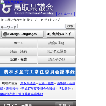
とりネット
Foreign Languages
音声読み上げ
ホーム
議会の動き
議会・議員
開かれた議会
記録・報告
議会その他
農林水産商工常任委員会議事録
現在の位置：
鳥取県議会
記録・報告
議事録・会議
録・調査報告
平成27年度委員会会議録・活動報告
農林水産商工常任委員会議事録