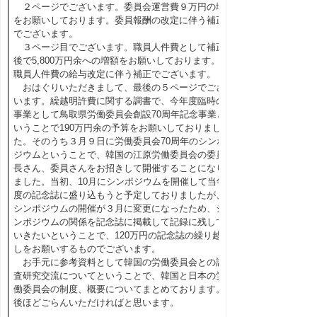
２ページでございます。委員会運営費９万円の増
をお願いしております。委員報酬の改定に伴う補正
でございます。
３ページ目でございます。職員人件費として補正
後で5,800万円余への増額をお願いしております。
職員人件費の給与改定に伴う補正でございます。
おはぐりいただきまして、最後の５ページでござ
います。繰越明許費に関する調書で、今年度臨時の
事業として鳥取県労働委員会創設70周年記念事業と
いうことで190万円余の予算をお願いしておりまし
た。そのうち３月９日に労働委員会70周年のシンポ
ジウムということで、韓国の江原労働委員会の委員
長さん、委員さんをお招きして開催することになり
ました。当初、10月にシンポジウムを開催して当年
度の記念誌に盛り込もうと予定しておりましたが、
シンポジウムの開催が３月に変更になったため、シ
ンポジウムの関係を記念誌に掲載して記録に残して
いきたいということで、120万円の記念誌の繰り越
しをお願いするものでございます。
お手元に参考資料として韓国の労働委員会との調
査研究交流についてということで、韓国と日本の労
働委員会の制度、概要についてまとめております。
後ほどごらんいただければと思います。