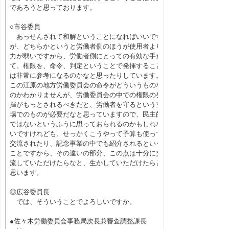
であろうと思っております。
○市谷委員
あっせんされて和解ということになればいいです
が、どちらかというと労働者側のほうが使用者より
力が弱いですから、労働者側にとっての有効な手だ
て、権限を、命令、判定ということで発揮すること
は非常に参考になるのかなと思ったりしています。
この江原の地方労働委員会の命令がどういうものな
のかわかりませんが、労働委員会の中での権限の発
揮がもっとされるべきだと、労働者を守るという立
場でのものが必要だなと思っていますので、民主的
ではないというふうに思っておられるのかもしれな
いですけれども、せっかくこうやって予算も使って
交流されたり、記念事業の中でも紹介されるという
ことですから、その違いの部分、この点は十分に交
流していただけたらなと、生かしていただけたらと
思います。
◎広谷委員長
では、そういうことでよろしいですか。
●佐々木労働委員会事務局次長兼審査調整課長