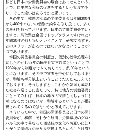
私ども日本の労働委員会の場合はあっせんというこ
とで、自主的な和解の促進をするという制度であ
り、そこの違いはあろうかと思います。
その中で、韓国の江原の労働委員会は年間300件
から400件ぐらいの個別の紛争を取り扱って、多く
の事例を持っております。日本の労働委員会でいき
ますと、鳥取県は全国でトップクラスですけれども
年間30件の取り扱いということで、研究交流するこ
とのメリットがあるのではないかなということが１
点であります。
韓国の労働委員会の制度は、個別の紛争処理を開
始したのが1987年の民主化宣言以降ということで、
1989年から制度ができております。約20年というこ
とになります。その中で審査を中心にしております
が、和解も半分以上ということでだんだんふえてき
ております。そうしますと、これから韓国も成熟し
た社会を迎えるに当たって、特に地方の労働委員会
にとってみれば、日本の地方の実情も同じように参
考になるのではないか、和解するということが重要
視されてくるのではないかと考えております。
そういった中で、韓国の労働委員会と日本の労働
委員会が、和解、それから経済、労働環境のグロー
バル化の中で異なった価値観や文化をお互いに知り
ながら労働環境の意見を交換するということは有益