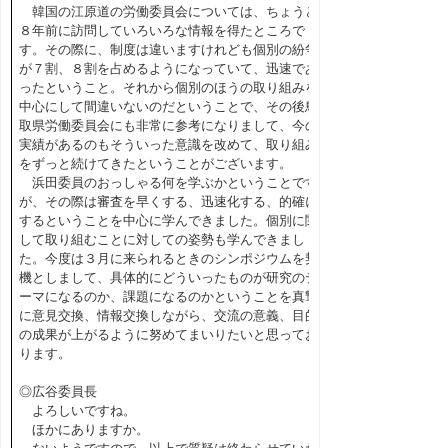
韓国の江原道の労働委員会については、ちょうど
８年前に訪問していろいろな情報を得たところで
す。その際に、制度は違いますけれども個別の紛争
が７割、８割を占めるようになっていて、迅速であ
ったということ。それから個別のほうの取り組みを
中心にして間違いないのだということで、その後鳥
取県労働委員会にも非常に参考になりまして、今の
実績があるのもそういった意識を改めて、取り組み
をずっと続けてきたということがございます。
浜田委員のおっしゃる何を学ぶかということです
が、その際は審査を早くする、迅速化する、的確に
するということを中心に学んできました。個別に関
して取り組むことに対しての姿勢も学んできまし
た。今度は３月に来られるときのシンポジウムを契
機としまして、具体的にどういったものが研究のテ
ーマになるのか、課題になるのかということを真摯
に意見交換、情報交換しながら、交流の意義、目的
の成果が上がるように努めてまいりたいと思ってお
ります。
◎広谷委員長
よろしいですね。
ほかにありますか。