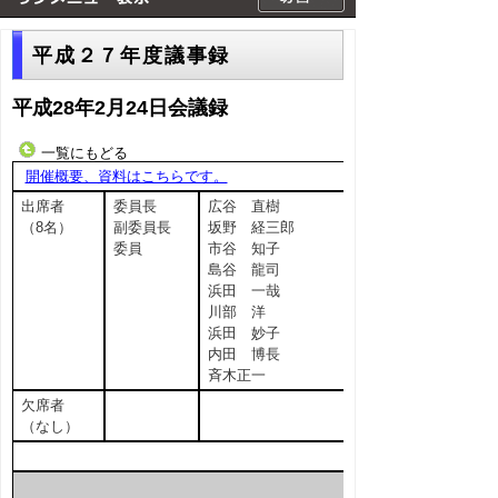
平成２７年度議事録
平成28年2月24日会議録
一覧にもどる
開催概要、資料はこちらです。
出席者
委員長
広谷 直樹
（8名）
副委員長
坂野 経三郎
委員
市谷 知子
島谷 龍司
浜田 一哉
川部 洋
浜田 妙子
内田 博長
斉木正一
欠席者
（なし）