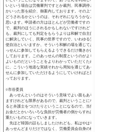
いという場合は労働審判ですとか裁判、民事調停と
かいった形を紹介、御案内しております。その上で
どうされるかというのは、それぞれになろうかなと
思います。申請者の方はほとんどが労働者ですの
で、裁判のほうにされるかもしれないですけれど
も、裁判にしても判定をもらうよりは和解で自主的
に解決していく、民事の世界ですので、いわゆる労
使自治といいますか、そういう和解の場を通じてあ
っせんに参加してもらえるようできるだけ働きかけ
しております。このあっせんの制度というのがより
よいものだということをよりわかっていただくため
に、こういう地道な実績それから周知を通じてあっ
せんに参加していただけるようにしていければと思
っております。
○市谷委員
あっせんというのはそういう意味でよい面もあり
ますけれども限界があるので、裁判ということにな
ると弁護士をつけたりということになるので、当然
お金だとかいろいろな負担が労働者の側からすれば
重たいものになっていきます。
先ほど韓国の話もしましたけれども、私はやはり
あっせんどまりだけではなく、労働委員会自身の権