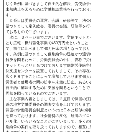
じく条例に基づきまして自主的な解決、労使紛争の
未然防止を図るために労働相談業務を行っておりま
す。
５番目は委員会の運営、会議、研修等で、法令に
基づきまして定例総会、委員の会議、研修等を行っ
ておるものでございます。
次に、３ページ目でございます。労使ネットとっ
とり広報・機能強化事業で450万円余ということ
で、前年に比べまして40万円余の増となっておりま
す。条例に基づきまして個別紛争の迅速かつ適切な
解決を図るために、労働委員会の中に、愛称で労使
ネットとっとりと名づけております個別労使紛争解
決支援センターを設置しておりまして、その存在を
広くＰＲすることによって増加しております個人の
労働者と使用者の間の紛争を未然に防止、あるいは
自主的に解決するために支援を図るということで、
周知を図っているものでございます。
主な事業内容としましては、２点目で韓国の江原
道の地方労働委員会の調査交流を上げております。
韓国の労働委員会制度というのは日本と類似の制度
を持っております。社会情勢の変化、経済のグロー
バル化、いろいろなことがございまして、多くの個
別紛争の案件を取り扱っておりますので、相互に調