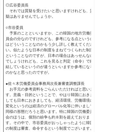
◎広谷委員長
それでは質疑を受けたいと思いますけれども、質
疑はありませんでしょうか。
○市谷委員
予算のことといいますか、この韓国の地方労働委
員会の分なのですけれども、参考になる点というの
はどういうことなのかもう少し詳しく教えてくださ
い。似たような日本の制度をまねてつくられた制度
ということなのですが、日本の場合はあっせんなの
でしょうけれども、これを見ると判定（命令）で終
結しているというのが違うといいますか参考になる
のかなと思ったのですが。
●佐々木労働委員会事務局次長兼審査調整課長
お手元の参考資料をごらんいただければと思いま
す。意義・目的ということで、やはり韓国におきま
しても日本におきましても、経済環境、労働環境の
変化というのは経済のグローバル化等に伴いまして
同様の形態だろうと思います。特に韓国の労働委員
会のほうは、個別の紛争も約８割を超えておりま
す。その中で、市谷委員がおっしゃったように韓国
の制度は審査、命令するという制度でございます。