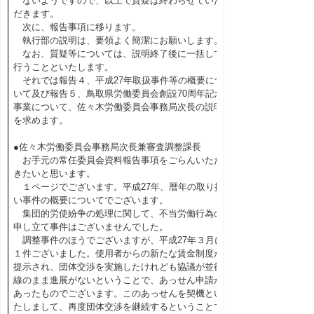
ないようですので、以上で質疑は終わらせていた
だきます。
次に、報告事項に移ります。
執行部の説明は、要領よく簡潔にお願いします。
なお、質疑等については、説明終了後に一括して
行うことといたします。
それでは報告４、平成27年取扱事件等の概要につ
いて及び報告５、鳥取県労働委員会創設70周年記念
事業について、佐々木労働委員会事務局次長の説明
を求めます。
●佐々木労働委員会事務局次長兼審査調整課長
お手元の常任委員会資料報告事項をごらんいただ
きたいと思います。
１ページでございます。平成27年、暦年の取り扱
い事件の概要についてでございます。
集団的労使紛争の処理に関して、不当労働行為の
申し立て事件はございませんでした。
調整事件のほうでございますが、平成27年３月に
１件ございました。使用者からの新たな賃金制度が
提示され、団体交渉を実施したけれども協議が並行
線のまま進展がないということで、あっせん申請が
あったものでございます。このあっせんを契機とい
たしまして、再度団体交渉を継続するということで