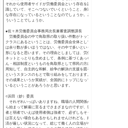
それから使用者サイドが労働委員会という存在を認
識していて、そこへつないでいくということ、身近
な存在になっているということなのでしょうか。ど
ういうことでしょうか。
●佐々木労働委員会事務局次長兼審査調整課長
労働委員会の中で鳥取県の取り扱い件数がトップ
クラスにあるということは、労働委員会全体として
は余り数が多いほうではない、その中で多いという
形になると思います。その理由としましては、労使
ネットとっとりも含めまして、条例に基づくあっせ
ん・相談制度というものを鳥取県として県民の方に
周知して、自主的な和解、紛争の解決の支援を図る
というスタンスのもとで取り組みをしております。
その成果というか実績が、全国的にトップになって
いるということがあろうかと思います。
○浜田（妙）委員
それぞれいっぱいありますね、職場の人間関係か
ら始まって解雇に至るまでさまざまなのですが、強
者と弱者でいえば使用者側は強者で、必ずしもそう
は言えない場合もあるかもしれませんけれども、経
済が厳しい状況になって、総じて働く人の立場がな