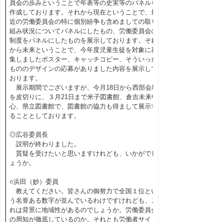
員会の歩みということで年表等の史実等のパネルを
作成しております。それから現在ということで、最
近の労働委員会の特に個別紛争も含めましての取り
組み状況についてパネルにしたもの、労働委員会の
制度をパネルにしたものを展示しております。それ
から未来ということで、今年度児童生徒を対象に募
集しましたポスター、キャッチコピー、そういった
もののデザインの応募がありました内容を展示して
おります。
展示期間でございますが、今月18日から西部会場
を皮切りに、３月21日まで米子図書館、倉吉未来中
心、県立図書館で、図書館の協力も得まして展示す
ることとしております。
◎広谷委員長
説明が終わりました。
質疑を受けたいと思いますけれども、いかがでし
ょうか。
○浜田（妙）委員
教えてください。皆さんの御努力で全国１位とい
う名誉ある数字が並んでいるわけですけれども、こ
れは背景に地域性があるのでしょうか。労働委員会
の周知が徹底しているのか。それとも労働者サイド