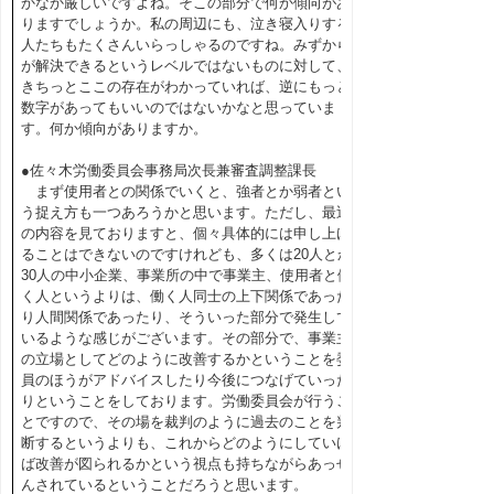
かなか厳しいですよね。そこの部分で何か傾向があ
りますでしょうか。私の周辺にも、泣き寝入りする
人たちもたくさんいらっしゃるのですね。みずから
が解決できるというレベルではないものに対して、
きちっとここの存在がわかっていれば、逆にもっと
数字があってもいいのではないかなと思っていま
す。何か傾向がありますか。
●佐々木労働委員会事務局次長兼審査調整課長
まず使用者との関係でいくと、強者とか弱者とい
う捉え方も一つあろうかと思います。ただし、最近
の内容を見ておりますと、個々具体的には申し上げ
ることはできないのですけれども、多くは20人とか
30人の中小企業、事業所の中で事業主、使用者と働
く人というよりは、働く人同士の上下関係であった
り人間関係であったり、そういった部分で発生して
いるような感じがございます。その部分で、事業主
の立場としてどのように改善するかということを委
員のほうがアドバイスしたり今後につなげていった
りということをしております。労働委員会が行うこ
とですので、その場を裁判のように過去のことを判
断するというよりも、これからどのようにしていけ
ば改善が図られるかという視点も持ちながらあっせ
んされているということだろうと思います。