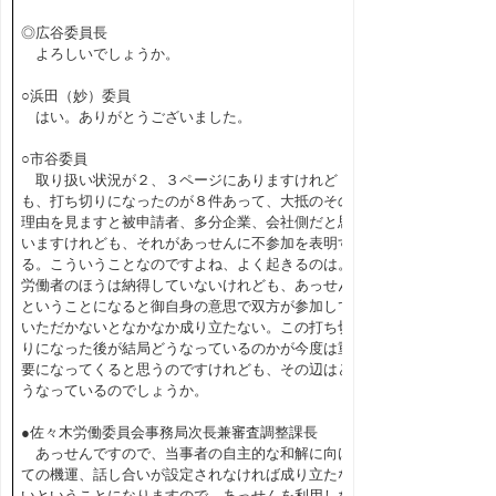
◎広谷委員長
よろしいでしょうか。
○浜田（妙）委員
はい。ありがとうございました。
○市谷委員
取り扱い状況が２、３ページにありますけれど
も、打ち切りになったのが８件あって、大抵のその
理由を見ますと被申請者、多分企業、会社側だと思
いますけれども、それがあっせんに不参加を表明す
る。こういうことなのですよね、よく起きるのは。
労働者のほうは納得していないけれども、あっせん
ということになると御自身の意思で双方が参加して
いただかないとなかなか成り立たない。この打ち切
りになった後が結局どうなっているのかが今度は重
要になってくると思うのですけれども、その辺はど
うなっているのでしょうか。
●佐々木労働委員会事務局次長兼審査調整課長
あっせんですので、当事者の自主的な和解に向け
ての機運、話し合いが設定されなければ成り立たな
いということになりますので、あっせんを利用しな