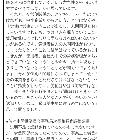
限をさらに強化していくという方向性をやっぱり模
索するべきではないかと思っています。
それと、今労使関係のことでおっしゃったのです
けれども、中小企業だからということではなくやは
り労使は労使ということがあるし、人間関係とおっ
しゃいますけれども、やはり人を雇うということは
使用者側にはそれなりに守らなければいけないルー
ルがあるのです。労働者個人の人間関係がもつれて
しまったりということに結果はなっているかもしれ
ませんが、使用者、会社の中での労務管理がきちん
とできていないということや命令・指示系統もはっ
きりしていないということなどが聞く中でよくあり
ます。それが個別の問題にされてしまって、会社自
身の体質をきちんとたださなければならないという
ことに指摘が行かない。労使はやはり対等ではない
し、使う側と使われる側という関係ははっきりして
いるので、そこが個人的なことで話し合いみたいな
認識というのは、私は基本的に違うのではないかと
思って聞きました。
●佐々木労働委員会事務局次長兼審査調整課長
説明不足で誤解されているのかもしれないです
が、労働関係のあっせんですので、事業主と労働者
との間で、事業主側の見直すところ、それから労働