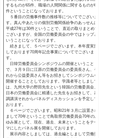
するものが65件、職場の人間関係に関するものが64
件ということになっております。
５番目の労働事件数の推移等についてでございま
す。真ん中あたりの個別労働関係紛争のあっせんは
平成27年は30件ということで、直近の取りまとめで
ございますが、全国の労働委員会の中ではトップと
いうことになっております。
続きまして、５ページでございます。本年度実施
しております70周年記念事業についてでございま
す。
日韓労働委員会シンポジウムの開催ということ
で、３月９日に江原の労働委員会の委員長さん、そ
れから公益委員さん等をお招きしてシンポジウムを
開催することとしております。学識者等としまして
は、九州大学の野田先生という韓国の労働委員会、
日本の労働委員会に精通した先生をお招きして、基
調講演それからパネルディスカッションを予定して
おります。
６ページでございます。昭和21年３月に設置され
まして70年ということで鳥取県労働委員会70年のあ
ゆみ展として、現在、過去、未来ということをテー
マにしたパネル展を開催しております。
展示内容としましては、過去編としまして労働委