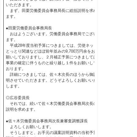
いただきます。
まず、田栗労働委員会事務局長に総括説明を求め
ます。
●田栗労働委員会事務局長
おはようございます。労働委員会事務局でござい
ます。
平成28年度当初予算につきましては、労使ネット
とっとり関連などほぼ前年並みの9,700万円余をお
願いしておりますし、２月補正予算につきましては
事業の確定に伴うものと繰り越し１件をお願いして
おります。
詳細につきましては、佐々木次長のほうから御説
明させていただきます。どうぞよろしくお願いいた
します。
◎広谷委員長
それでは、続いて佐々木労働委員会事務局次長の
説明を求めます。
●佐々木労働委員会事務局次長兼審査調整課長
よろしくお願いします。
そうしますと、お手元の議案説明資料の当初予算