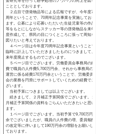
査研究等を行って紛争処理のノウハウの向上を図る
こととしております。
２点目で啓発物品等による広報ですが、今年度70
周年ということで、70周年記念事業を実施しており
ます。公募により応募いただいた生徒児童等の作品
等をもとにしながらステッカー等の啓発物品を来年
度作成して、県民の目につくところに張って周知を
図りたいと考えております。
４ページ目は今年度70周年記念事業ということで
臨時に計上していただきましたものにつきまして、
来年度廃止するものでございます。
５ページ目でございます。労働委員会事務局の経
費で職員の人件費5,700万円余、それから事務局の
運営に係る経費170万円余ということで、労働委員
会の業務を円滑にサポートしていくための経費でご
ざいます。
当初予算につきましては以上でございます。
続きまして、２月補正予算関係でございます。２
月補正予算関係の資料をごらんいただきたいと思い
ます。
１ページ目でございます。当初予算で9,700万円
余でございましたが、職員の人件費の増、委員報酬
の改定等に伴いまして190万円余の増額をお願いし
ております。