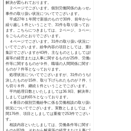
解決が図られております。
２ページでございます。個別労働関係のあっせん
事件の取り扱い状況についてでございます。
平成27年１年間で新規のもので30件、前年からの
繰り越し１件ということで、31件を取り扱っており
ます。こちらにつきましては、２ページ、３ページ
をごらんのとおりでございます。
４ページでございます。31件の取り扱い状況につ
いてでございます。紛争内容の項目としては、重複
集計でございますが43件。主なものとしましては解
雇等の経営または人事に関するものが25件、労働条
件等に関するものが９件、職場の人間関係に関する
ものが７件等となっております。
処理状況についてでございますが、31件のうち解
決したものが15件、取り下げられたものが７件、打
ち切り８件、継続１件ということでございます。
平均処理日数といたしましては36.9日、解決率と
しましては約65％となっております。
４番目の個別労働紛争に係る労働相談の取り扱い
状況についてでございます。実数としましては、年
間176件、項目としましては重複で253件でございま
す。
相談内容といたしましては、労働条件等に関する
ものが82件、それから解雇等の経営または人事に関