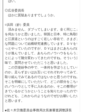
はい。
◎広谷委員長
ほかに質疑ありますでしょうか。
○浜田（妙）委員
済みません、ダブってしまいます。全く同じこと
を伺おうかと思いました。韓国と日本、特に鳥取県
と江原道というのはすごく近しい存在で、さまざま
な問題について結構研究連携しています。ＤＶをず
っとやっていたのですが、ＤＶはまさにあちらのほ
うが進んでいまして、あちらのノウハウをもらうこ
とによって随分変わってきたのですね。そういう意
味で、質問させていただこうと思いました。
この労使紛争の中で、一体何を学ぼうとしている
のか。足らずまいはお互いにそれぞれやってみて、
取り組んでみてあるのではないかと思うのですね。
そこを明確にしていただいて、どこの部分をこちら
のノウハウとして手に入れるのか。そこの整理がで
きているかどうかということを知りたかったのです
けれども、これからのようなのでぜひお願いしたい
と思います。
●佐々木労働委員会事務局次長兼審査調整課長