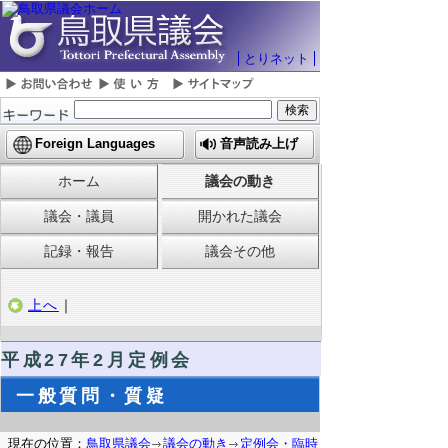
とりネット
Foreign Languages
音声読み上げ
ホーム
議会の動き
議会・議員
開かれた議会
記録・報告
議会その他
上へ
｜
平成27年2月定例会
一般質問・質疑
現在の位置：
鳥取県議会
議会の動き
定例会・臨時