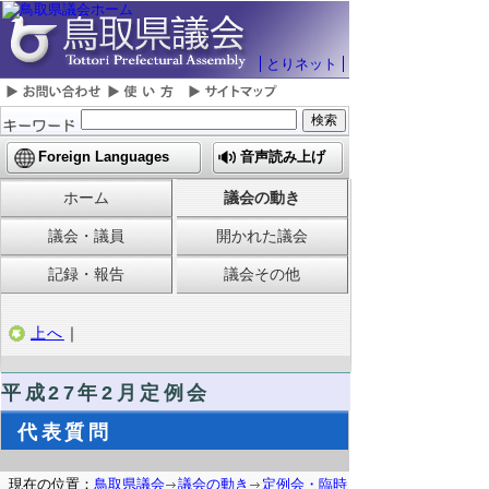
とりネット
Foreign Languages
音声読み上げ
ホーム
議会の動き
議会・議員
開かれた議会
記録・報告
議会その他
上へ
｜
平成27年2月定例会
代表質問
現在の位置：
鳥取県議会
議会の動き
定例会・臨時