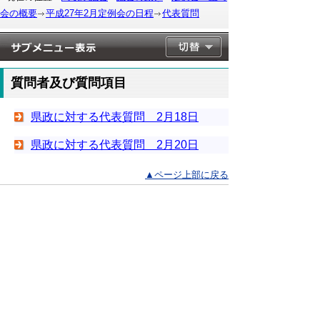
会の概要
平成27年2月定例会の日程
代表質問
質問者及び質問項目
県政に対する代表質問 2月18日
県政に対する代表質問 2月20日
▲ページ上部に戻る
と
個人情報保護
|
リンクについて
|
著作権に
り
ついて
|
アクセシビリティ
ネ
このサイトへのご意見・お問い合わせ
ッ
→
鳥取県議会の場所
ト
鳥取県議会事務局
〒680-8570 鳥取県鳥取市東町1-220
へ
電話番号:
0857-26-7460