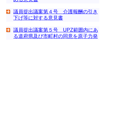
議員提出議案第４号 介護報酬の引き
下げ等に対する意見書
議員提出議案第５号 UPZ範囲内にあ
る道府県及び市町村の同意を原子力発
電所の再稼働及び新規稼働・・・
議員提出議案第６号 中海の水質保全
対策の積極的な推進を求める意見書
▲ページ上部に戻る
と
個人情報保護
|
リンクについて
|
著作権に
り
ついて
|
アクセシビリティ
ネ
このサイトへのご意見・お問い合わせ
ッ
→
鳥取県議会の場所
ト
鳥取県議会事務局
〒680-8570 鳥取県鳥取市東町1-220
へ
電話番号:
0857-26-7460