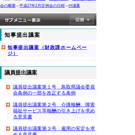
会の概要
平成27年2月定例会の日程
付議案
知事提出議案
知事提出議案（財政課ホームペー
ジ）
議員提出議案
議員提出議案第１号 鳥取県議会委員
会条例の一部を改正する条例
議員提出議案第２号 介護報酬、障害
福祉サービス等報酬の引き上げを求め
る意見書
議員提出議案第３号 雇用の安定を求
める意見書