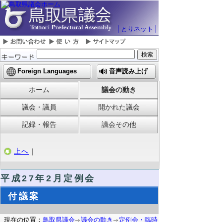
とりネット
Foreign Languages
音声読み上げ
ホーム
議会の動き
議会・議員
開かれた議会
記録・報告
議会その他
上へ
｜
平成27年2月定例会
付議案
現在の位置：
鳥取県議会
議会の動き
定例会・臨時