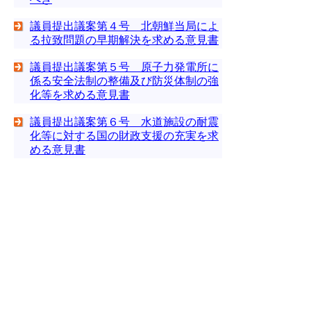
議員提出議案第４号 北朝鮮当局によ
る拉致問題の早期解決を求める意見書
議員提出議案第５号 原子力発電所に
係る安全法制の整備及び防災体制の強
化等を求める意見書
議員提出議案第６号 水道施設の耐震
化等に対する国の財政支援の充実を求
める意見書
議員提出議案第７号 「こころの健康
を守り推進する基本法（仮称）」の法
制化を求める意見書
議員提出議案第８号 災害廃棄物の処
理の推進を求める決議
▲ページ上部に戻る
と
個人情報保護
|
リンクについて
|
著作権に