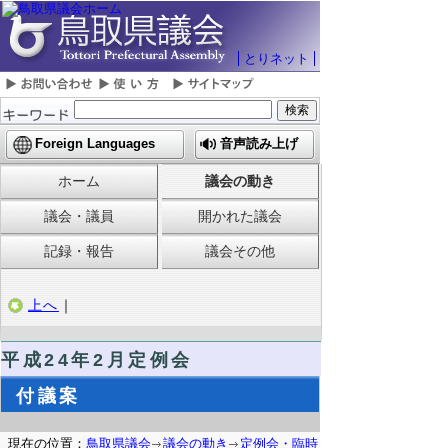
とりネット
Foreign Languages
音声読み上げ
ホーム
議会の動き
議会・議員
開かれた議会
記録・報告
議会その他
上へ
｜
平成24年2月定例会
付議案
現在の位置：
鳥取県議会
議会の動き
定例会・臨時