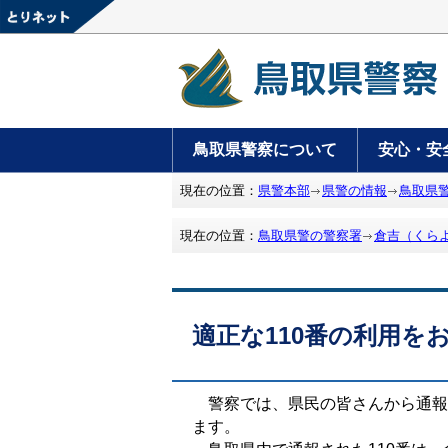
鳥取県警察について
安心・安
現在の位置：
県警本部
県警の情報
鳥取県
現在の位置：
鳥取県警の警察署
倉吉（くら
適正な110番の利用を
警察では、県民の皆さんから通報が
ます。