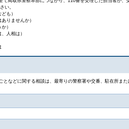
全て鳥取県警察本部につながり、110番を受理した担当者が、
さい。
なども）
はありませんか）
うか）
は、人相は）
は
となどに関する相談は、最寄りの警察署や交番、駐在所また