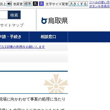
ツールの使い方
標準
黒
青
大きくする
読上
色変更
文字サイズ変更
ボタンを非表示
検索
サイトマップ
申請・手続き
相談窓口
正な110番の利用をお願いします
現場に向かわせて事案の処理に当たり