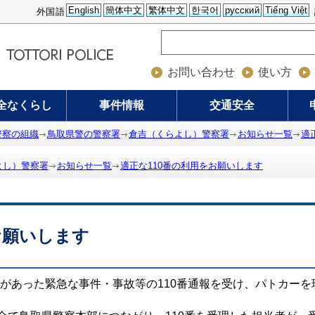
English
簡体中文
繁体中文
한국어
русский
Tiếng Việt
外国語
お問い合わせ
使い方
全なくらし
事件情報
交通安全
警察の組織
鳥取県警の警察署
倉吉（くらよし）警察署
お知らせ一覧
適
よし）警察署
お知らせ一覧
適正な110番の利用をお願いします
お願いします
あった緊急な事件・事故等の110番通報を受け、パトカーを