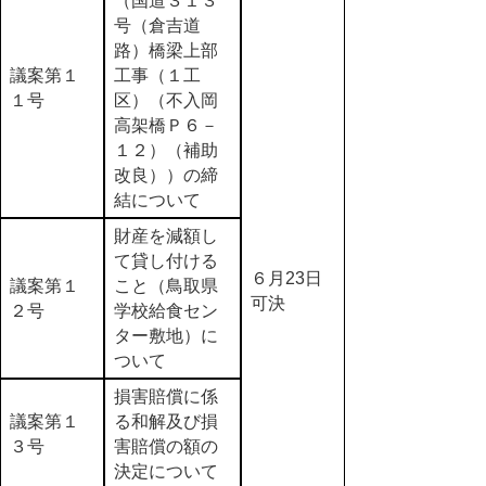
（国道３１３
号（倉吉道
路）橋梁上部
議案第１
工事（１工
１号
区）（不入岡
高架橋Ｐ６－
１２）（補助
改良））の締
結について
財産を減額し
て貸し付ける
６月23日
議案第１
こと（鳥取県
可決
２号
学校給食セン
ター敷地）に
ついて
損害賠償に係
議案第１
る和解及び損
３号
害賠償の額の
決定について