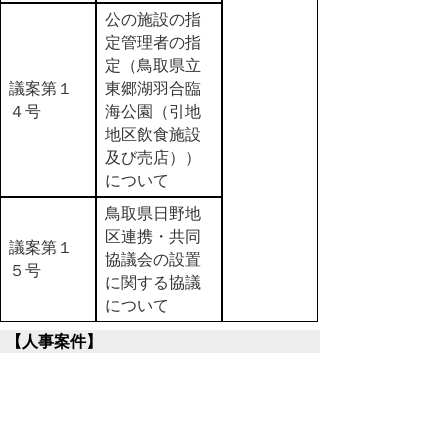
公の施設の指
定管理者の指
定（鳥取県立
議案第１
東郷湖羽合臨
４号
海公園（引地
地区飲食施設
及び売店））
について
鳥取県日野地
区連携・共同
議案第１
協議会の設置
５号
に関する協議
について
【人事案件】
番号
件名
議決結果
鳥取県人事委
議案第１
員会委員の選
６号