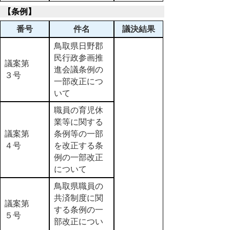
【条例】
番号
件名
議決結果
鳥取県日野郡
民行政参画推
議案第
進会議条例の
３号
一部改正につ
いて
職員の育児休
業等に関する
議案第
条例等の一部
４号
を改正する条
例の一部改正
について
鳥取県職員の
共済制度に関
議案第
する条例の一
５号
部改正につい