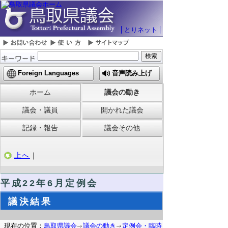
とりネット
Foreign Languages
音声読み上げ
ホーム
議会の動き
議会・議員
開かれた議会
記録・報告
議会その他
上へ
｜
平成22年6月定例会
議決結果
現在の位置：
鳥取県議会
議会の動き
定例会・臨時