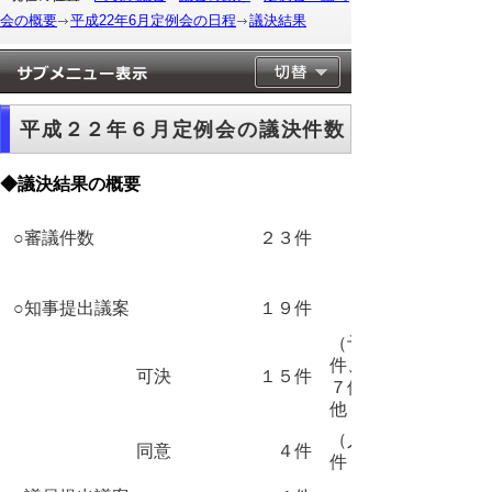
会の概要
平成22年6月定例会の日程
議決結果
平成２２年６月定例会の議決件数
◆議決結果の概要
○審議件数
２３件
○知事提出議案
１９件
（予算 ２
件、条例
可決
１５件
７件、その
他 ６件）
（人事案
同意
４件
件 ４件）