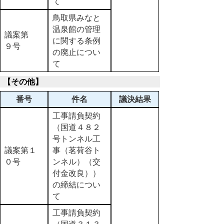
て
鳥取県みなと
温泉館の管理
議案第
に関する条例
９号
の廃止につい
て
【その他】
番号
件名
議決結果
工事請負契約
（国道４８２
号トンネル工
議案第１
事（茗荷谷ト
０号
ンネル）（交
付金改良））
の締結につい
て
工事請負契約