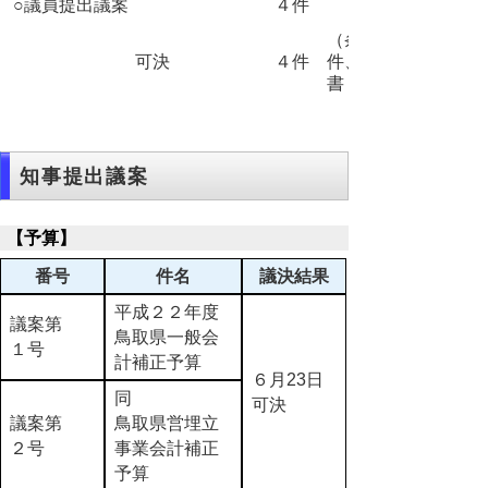
○議員提出議案
４件
（条例 １
可決
４件
件、意見
書 ３件）
知事提出議案
【予算】
番号
件名
議決結果
平成２２年度
議案第
鳥取県一般会
１号
計補正予算
６月23日
同
可決
議案第
鳥取県営埋立
２号
事業会計補正
予算