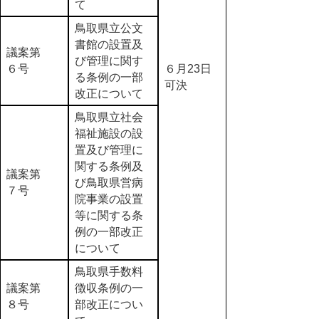
て
鳥取県立公文
書館の設置及
議案第
び管理に関す
６号
６月23日
る条例の一部
可決
改正について
鳥取県立社会
福祉施設の設
置及び管理に
関する条例及
議案第
び鳥取県営病
７号
院事業の設置
等に関する条
例の一部改正
について
鳥取県手数料
議案第
徴収条例の一
８号
部改正につい