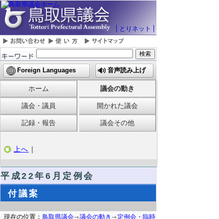
とりネット
Foreign Languages
音声読み上げ
ホーム
議会の動き
議会・議員
開かれた議会
記録・報告
議会その他
上へ
｜
平成22年6月定例会
付議案
現在の位置：
鳥取県議会
議会の動き
定例会・臨時