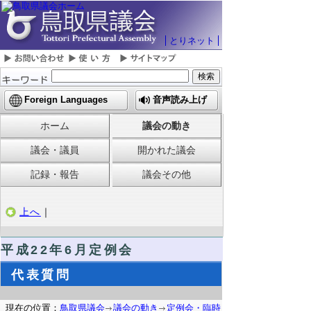
とりネット
Foreign Languages
音声読み上げ
ホーム
議会の動き
議会・議員
開かれた議会
記録・報告
議会その他
上へ
｜
平成22年6月定例会
代表質問
現在の位置：
鳥取県議会
議会の動き
定例会・臨時