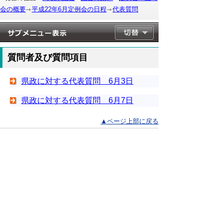
会の概要
平成22年6月定例会の日程
代表質問
質問者及び質問項目
県政に対する代表質問 6月3日
県政に対する代表質問 6月7日
▲ページ上部に戻る
と
個人情報保護
|
リンクについて
|
著作権に
り
ついて
|
アクセシビリティ
ネ
このサイトへのご意見・お問い合わせ
ッ
→
鳥取県議会の場所
ト
鳥取県議会事務局
〒680-8570 鳥取県鳥取市東町1-220
へ
電話番号:
0857-26-7460