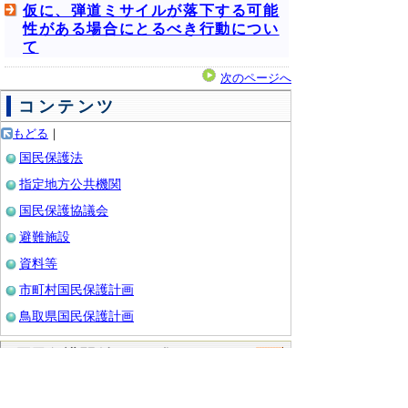
仮に、弾道ミサイルが落下する可能
性がある場合にとるべき行動につい
て
次のページへ
コンテンツ
もどる
｜
国民保護法
指定地方公共機関
国民保護協議会
避難施設
資料等
市町村国民保護計画
鳥取県国民保護計画
●国民保護関係リンク集
防衛省
消防庁