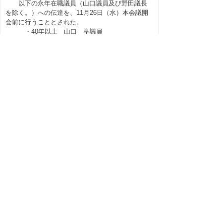
以下の永年在職議員（山口議員及び野田議長
を除く。）への伝達を、11月26日（水）本会議開
会前に行うこととされた。
・40年以上 山口 享議員
・20年以上 福間裕隆議員、小谷 茂議員
・15年以上 野田 修議長、上村忠史議
員、斉木正一議員、伊藤 保議員
・10年以上 長谷川稔議員
７ その他
請願・陳情の取り扱いについて意見が出さ
れ、今後協議することとされた。
◆会議録
会議録はこちらからご覧いただけます。
▲ページ上部に戻る
と
個人情報保護
|
リンクについて
|
著作権に
り
ついて
|
アクセシビリティ
ネ
このサイトへのご意見・お問い合わせ