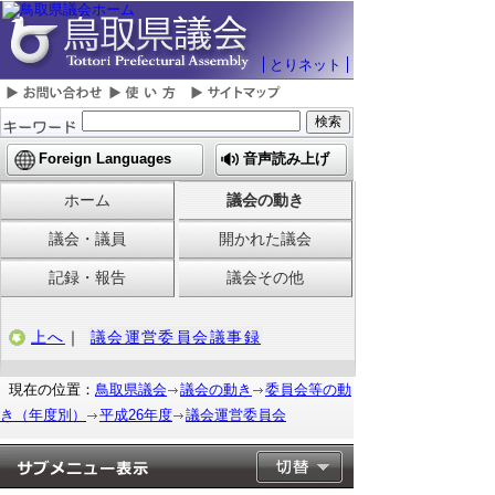
とりネット
Foreign Languages
音声読み上げ
ホーム
議会の動き
議会・議員
開かれた議会
記録・報告
議会その他
上へ
｜
議会運営委員会議事録
現在の位置：
鳥取県議会
議会の動き
委員会等の動
き（年度別）
平成26年度
議会運営委員会