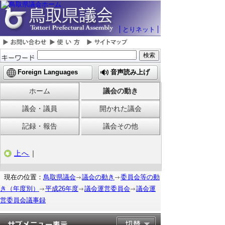
とりネット
Foreign Languages
音声読み上げ
ホーム
議会の動き
議会・議員
開かれた議会
記録・報告
議会その他
上へ
｜
現在の位置：
鳥取県議会
議会の動き
委員会等の動
き（年度別）
平成26年度
議会運営委員会
議会運
営委員会議事録