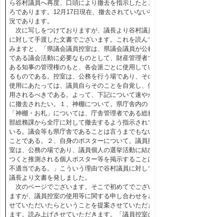
ら谷村議員へ再度、口頭により撤去を指示したとこ
ろであります。12月17日現在、撤去されていない状
況であります。
次に写しをつけておりますが、議長より谷村議員
に対して手渡した文書でございます。これを読んで
みますと、「県議会議員控室は、県議会議員が公務
である議会活動に必要なものとして、財産管理者で
ある知事の管理権のもと、各会派ごとに使用してい
るものである。控室は、公務を行う場であり、その
使用にあたっては、議員自らそのことを自覚し、使
用されるべきである。よって、下記について速やか
に撤去されたい。１、神棚について。県庁舎内の
「神棚・お札」については、庁舎管理者である総務
部総務課から全庁に対して撤去するよう指示されて
いる。議会等も県庁舎であることは言うまでもない
ことである。２、自身のポスターについて。議員控
室は、公務の場であり、議員個人の選挙活動に結び
つくと推測される個人ポスター等を掲示することは
不適当である。」こういう理由で谷村議員に対して
議長より文書を発しました。
次のページでございます。そこで初めてでござい
ますが、議員控室の使用等に関する申し合わせをさ
せていただいたらということを提案させていただき
ます。読み上げさせていただきます。「議員控室の