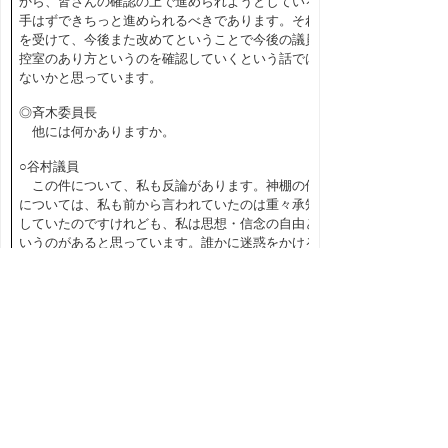
から、皆さんの確認の上で進められようとしている
手はずできちっと進められるべきであります。それ
を受けて、今後また改めてということで今後の議員
控室のあり方というのを確認していくという話では
ないかと思っています。
◎斉木委員長
他には何かありますか。
○谷村議員
この件について、私も反論があります。神棚の件
については、私も前から言われていたのは重々承知
していたのですけれども、私は思想・信念の自由と
いうのがあると思っています。誰かに迷惑をかける
形だとは思っていないですし、総務部総務課という
のは知事の部局であって、我々は知事の部局のほう
からどうのこうのという話ではないと私は思ってい
ます。（「普通に考えておかしいじゃないですか」
と呼ぶ者あり）そういう考えで置かせていただいて
おります。
それから、ポスターに関しては、議長に指示をい
ただいて検討させていただきたいと、自分の主張も
あるので、もう少し待ってからさせていただきたい
ということで、昨日も会って話をしております。今