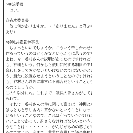
○興治委員
はい。
◎斉木委員長
他に何かありますか。（「ありません」と呼ぶ者
あり）
○錦織共産党幹事長
ちょっといいでしょうか。こういう申し合わせを
作るっていうのはどうかなというふうに思うのです
よね。今、谷村さんの説明があったのですけれど
も、神棚という。何かしら使用に関する制限の申し
合わせをしておかないといけないのではないかとい
う、新たに設置させようということなのですけれど
も、谷村さん以外に非常に不都合だということがあ
るのでしょうか。
この件以外にね。これまで、議員の皆さんがしてお
られて。
それで、谷村さんの件に関して言えば、神棚とか
はもともと県庁舎内に置かないということになって
いるということなので、これは守っていただければ
いいことであって、殊さらなければならいというよ
うなことは・・・・・・。がんじがらめの感じがす
るのですよね。今まで、非常に逸脱して議会事務局