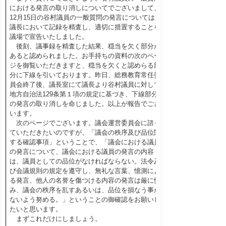
における発言の取り消しについてでございまして、
12月15日の谷村議員の一般質問の発言については、
議長において記録を精査し、適切に措置することを
議場で宣告いたしました。
後刻、議事録を精査した結果、穏当を欠く部分が
あると認められました。お手持ちの資料の次のペー
ジを御覧いただきますと、穏当を欠くと認めらる部
分に下線を引いております。昨日、総務教育常任委
員会終了後、議長室にて議長より谷村議員に対して
地方自治法129条第１項の規定に基づき、下線部分
の発言の取り消しを命じました。以上が報告でござ
います。
次のページでございます。議会運営委員会に諮っ
ていただきたいのですが、「議会の秩序及び品位関
する確認事項」ということで、「議会における議員
の発言について、議会における議員の発言の内容
は、議員としての品位がなければならない。法令及
び会議規則の規定を遵守し、無礼な言葉、憶測によ
る発言、他人の名誉を傷つける内容の発言は厳に慎
み、議会の秩序を乱すあるいは、品位を損なう事が
ないよう努める。」ということの御確認をお願いし
たいと思います。
まずこれだけにしましょう。