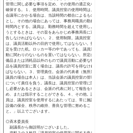
管理に関し必要な事項を定め、その使用の適正化を
確保する。１、使用時間。議員控室の使用時間は、
会議等にかかる場合は、当該時間の都合によるもの
とし、その他の場合にあっては、事務局職員の勤務
時間内とする。議員は、勤務時間を超えて使用しよ
うとするときは、その旨をあらかじめ事務局長に通
告しなければならない。２、使用制限。議員控室
は、議員活動以外の目的で使用してはならない。指
定を受けた机。ロッカー等の中であっても、議員活
動に関わりのないものを置いてはならない。所定の
備品または消耗品以外のもので議員活動に必要な物
品を議員控室に置く場合は、議長の許可を得なけれ
ばならない。３、管理責任。会派の代表者（無所属
議員の場合は本人）は、当該会派の議員控室の管理
について責任を負う。議長は、議員控室の管理に関
し必要があるときは、会派の代表に対して報告を求
め、または指示することができる。４、その他。議
員は、議員控室を使用するにあたっては、常に施設
設備の保全、秩序の維持、善良な管理に努めるこ
と。」以上でございます。
◎斉木委員長
副議長から御説明がございました。
資料２の３枚目「議員控室の使用等に関する申し