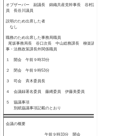
オブザーバー 副議長 錦織共産党幹事長 谷村議
員 長谷川議員
説明のため出席した者
なし
職務のため出席した事務局職員
尾坂事務局長 谷口次長 中山総務課長 柳楽議
事・法務政策課長外関係職員
１ 開会 午前９時33分
２ 閉会 午前９時53分
３ 司会 斉木委員長
４ 会議録署名委員 藤縄委員 伊藤美委員
５ 協議事項
別紙協議事項記載のとおり
会議の概要
午前９時33分 開会