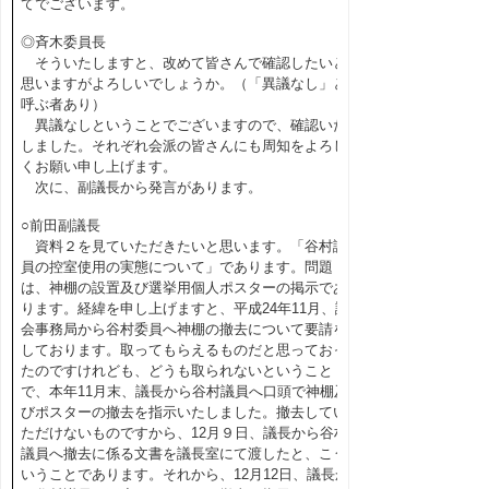
てでございます。
◎斉木委員長
そういたしますと、改めて皆さんで確認したいと
思いますがよろしいでしょうか。（「異議なし」と
呼ぶ者あり）
異議なしということでございますので、確認いた
しました。それぞれ会派の皆さんにも周知をよろし
くお願い申し上げます。
次に、副議長から発言があります。
○前田副議長
資料２を見ていただきたいと思います。「谷村議
員の控室使用の実態について」であります。問題
は、神棚の設置及び選挙用個人ポスターの掲示であ
ります。経緯を申し上げますと、平成24年11月、議
会事務局から谷村委員へ神棚の撤去について要請を
しております。取ってもらえるものだと思っておっ
たのですけれども、どうも取られないということ
で、本年11月末、議長から谷村議員へ口頭で神棚及
びポスターの撤去を指示いたしました。撤去してい
ただけないものですから、12月９日、議長から谷村
議員へ撤去に係る文書を議長室にて渡したと、こう
いうことであります。それから、12月12日、議長か