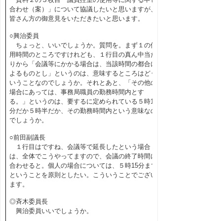
合わせ（案）」について協議したいと思いますが、
皆さん方の御意見をいただきたいと思います。
○興治委員
ちょっと、いいでしょうか。質問を。まず１の使
用時間のところですけれども、１行目の真ん中当た
りから「会議等にかかる場合は、当該時間の都合に
よるものとし」というのは、意味するところはどう
いうことなのでしょうか。それとあと、「その他の
場合にあっては、事務局職員の勤務時間内とす
る。」というのは、要するに定められている５時15
分だか５時半だか、その勤務時間内という意味なの
でしょうか。
○前田副議長
１行目はですね、会議等で延長したという場合
は、全体でこうやってますので、会議の終了時間に
合わせると。個人の場合については、５時15分まで
ということを原則としたい。こういうことでござい
ます。
◎斉木委員長
興治委員いいでしょうか。