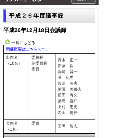
平成２６年度議事録
平成26年12月18日会議録
一覧にもどる
開催概要はこちらです。
出席者
委員長
斉木 正一
（10名）
副委員長
伊藤 保
委員
浜崎 晋一
澤 紀男
興治 英夫
伊藤 美都夫
稲田 寿久
藤縄 喜和
上村 忠史
内田 博長
欠席者
委員
国岡 智志
（1名）