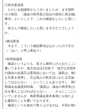
◎斉木委員長
ただいま副議長からございましたが、まず資料１
の３枚目、「議会の秩序及び品位の保持に係る確認
事項」ということで、これの確認をしたいと思いま
す。
皆さんで確認したいと思いますがどうでしょう
か。
○興治委員
今まで、こういう確認事項はなかったのですか。
（「はい」と呼ぶ者あり）
○前田副議長
確認というよりも、皆さん御存じのとおりここに
書いてますが、地方自治法132条で「地方公共団体
の議会の会議又は委員会においては、議長は、無礼
な言葉を使用し、又は他人の私生活にわたる言論を
してはならない。」ということもありますし、鳥取
県議会会議規則93条、「議員は、議会の秩序及び品
位を重んじなければならない。」、さらにここに書
いていませんが、鳥取県議会基本条例にも似たよう
な趣旨のことを書いております。
確認というか改めて取り上げるのは、今回が初め