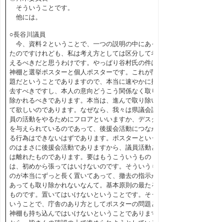
そういうことです。
他には。
○長谷川議員
今、資料２ということで、一つの説明の中にあっ
たのですけれども、私は考え方としては区分して考
えるべきだと思うわけです。やっぱり谷村氏の件は
神棚と選挙ポスターと個人ポスターです。これが問
題だということでありますので、本当に速やかに撤
去すべきですし、本人の意向どうこう関係なく取り
除かれるべきであります。本当は、進んで取り除い
て欲しいのであります。なぜなら、我々は県議会議
員の活動をやるためにフロアといいますか、デスク
を与えられているのであって、後援会活動につなが
る行為はできないはずであります。ポスターという
のはまさに後援会活動でありますから、議員活動と
は離れたものであります。要はもうこういうもの
は、初めから張ってはいけないのです。そういうも
のが本当にずっと長く置いてあって、撤去の指示が
あっても取り除かれないなんて。基本原則の最たる
ものです。置いてはいけないということです。そう
いうことで、庁舎のあり方としてポスターの問題と
神棚も持ち込んではいけないということであります