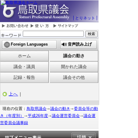
とりネット
Foreign Languages
音声読み上げ
ホーム
議会の動き
議会・議員
開かれた議会
記録・報告
議会その他
上へ
｜
現在の位置：
鳥取県議会
議会の動き
委員会等の動
き（年度別）
平成26年度
議会運営委員会
議会運
営委員会議事録