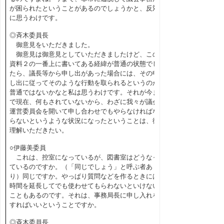
が困られたということがあるのでしょうかと、反対
に思うわけです。
◎斉木委員長
御意見をいただきました。
御意見は御意見としていただきましたけど、この
資料２の一番上に書いてある経緯が普通の状態でし
たら、議長等から申し出があった場合には、その申
し出に従ってそのような行動を取られるというのが
普通ではないかなと私は思うわけです。それが今ま
で現在、何もされていないから、わざに我々が議会
運営委員会を開いて申し合わせでもやらなければな
らないというような状況になったということは、御
理解いただきたい。
○伊藤美委員
これは、控室になっているが、図書室はどうなっ
ているのですか。（「同じでしょう」と呼ぶ者あ
り）同じですか。やっぱり質問などを作るときには
時間を延長してでも使わせてもらわないといけない
こともあるのです。それは、事務局長に申し入れを
すればいいということですか。
◎斉木委員長