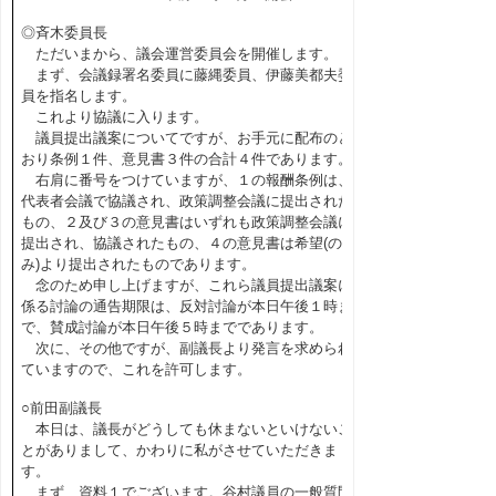
◎斉木委員長
ただいまから、議会運営委員会を開催します。
まず、会議録署名委員に藤縄委員、伊藤美都夫委
員を指名します。
これより協議に入ります。
議員提出議案についてですが、お手元に配布のと
おり条例１件、意見書３件の合計４件であります。
右肩に番号をつけていますが、１の報酬条例は、
代表者会議で協議され、政策調整会議に提出された
もの、２及び３の意見書はいずれも政策調整会議に
提出され、協議されたもの、４の意見書は希望(のぞ
み)より提出されたものであります。
念のため申し上げますが、これら議員提出議案に
係る討論の通告期限は、反対討論が本日午後１時ま
で、賛成討論が本日午後５時までであります。
次に、その他ですが、副議長より発言を求められ
ていますので、これを許可します。
○前田副議長
本日は、議長がどうしても休まないといけないこ
とがありまして、かわりに私がさせていただきま
す。
まず、資料１でございます。谷村議員の一般質問