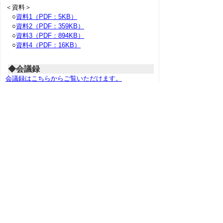
＜資料＞
○
資料1（PDF：5KB）
○
資料2（PDF：359KB）
○
資料3（PDF：894KB）
○
資料4（PDF：16KB）
◆会議録
会議録はこちらからご覧いただけます。
もどる
｜
福祉生活病院常任委員会議事
録
｜
福祉生活病院常任委員会名簿
▲ページ上部に戻る
と
個人情報保護
|
リンクについて
|
著作権に
り
ついて
|
アクセシビリティ
ネ
このサイトへのご意見・お問い合わせ
ッ
→
鳥取県議会の場所