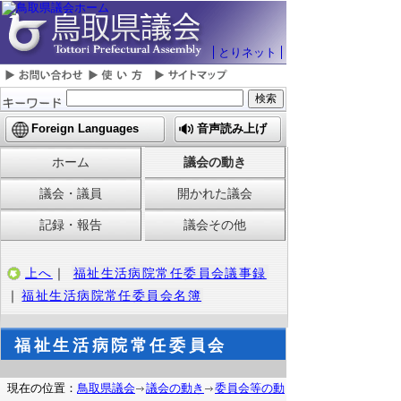
とりネット
Foreign Languages
音声読み上げ
ホーム
議会の動き
議会・議員
開かれた議会
記録・報告
議会その他
上へ
｜
福祉生活病院常任委員会議事録
｜
福祉生活病院常任委員会名簿
福祉生活病院常任委員会
現在の位置：
鳥取県議会
議会の動き
委員会等の動