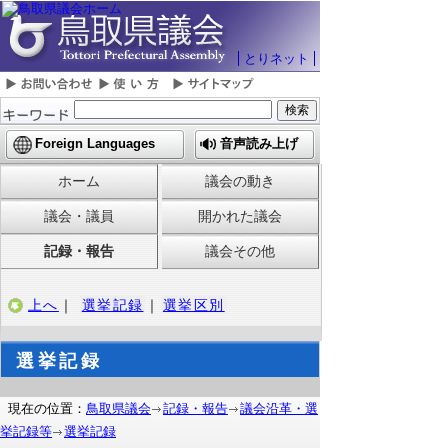
とりネット
Foreign Languages
音声読み上げ
ホーム
議会の動き
議会・議員
開かれた議会
記録・報告
議会その他
上へ
｜
選挙記録
｜
選挙区別
選挙記録
現在の位置：
鳥取県議会
記録・報告
議会沿革・選
挙記録等
選挙記録