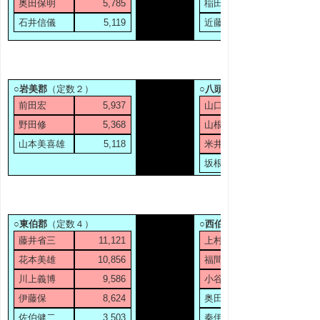
奥田保明
5,785
稲田寿久
石井信儀
5,119
近藤光
○岩美郡
（定数２）
○八頭郡
前田宏
5,937
山口享
野田修
5,368
山根英明
山本美喜雄
5,118
米井悟
坂根実豊
○東伯郡
（定数４）
○西伯郡
藤井省三
11,121
上村忠史
花本美雄
10,856
福間裕隆
川上義博
9,586
小谷茂
伊藤保
8,624
奥田隆夫
佐伯健二
3,503
秦伊知郎