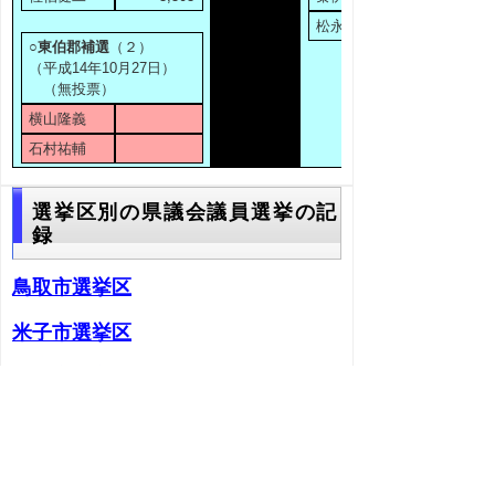
松永忠君
○東伯郡補選
（２）
（平成14年10月27日）
（無投票）
横山隆義
石村祐輔
選挙区別の県議会議員選挙の記
録
鳥取市選挙区
米子市選挙区
倉吉市選挙区
境港市選挙区
岩美郡選挙区