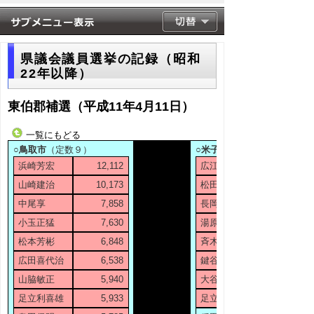
県議会議員選挙の記録（昭和
22年以降）
東伯郡補選（平成11年4月11日）
一覧にもどる
○鳥取市
（定数９）
○米子市
浜崎芳宏
12,112
広江弌
山崎建治
10,173
松田一三
中尾享
7,858
長岡和好
小玉正猛
7,630
湯原俊二
松本芳彬
6,848
斉木正一
広田喜代治
6,538
鍵谷純三
山脇敏正
5,940
大谷輝子
足立利喜雄
5,933
足立光徳