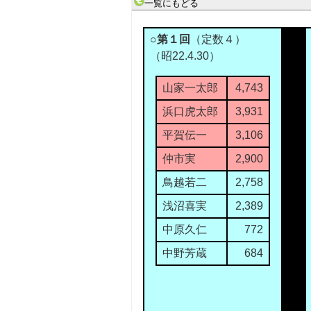
一覧にもどる
○第１回
（定数４）
（昭22.4.30）
山家一太郎
4,743
浜口虎太郎
3,931
平賀伝一
3,106
仲市実
2,900
鳥越若二
2,758
浅沼喜実
2,389
中原久仁
772
中野芳蔵
684