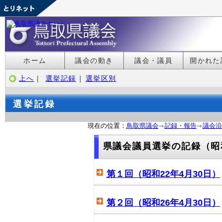
ホーム
議会の動き
議会・議員
開かれた
上へ
｜
選挙記録
｜
選挙区別
選挙記録
現在の位置：
鳥取県議会
記録・報告
議会沿
県議会議員選挙の記録（昭
第１回（昭和22年4月30日）
第２回（昭和26年4月30日）