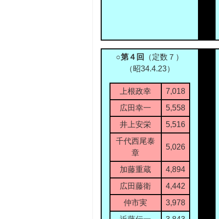
○第４回
（定数７）
（昭34.4.23）
上根政幸
7,018
広田幸一
5,558
井上安栄
5,516
千代西尾泰
5,026
章
加藤重蔵
4,894
広田藤衛
4,442
仲市実
3,978