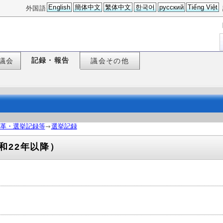
English
簡体中文
繁体中文
한국어
русский
Tiếng Việt
外国語
記録・報告
議会
議会その他
革・選挙記録等
選挙記録
和22年以降）