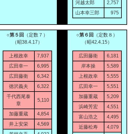
河越太郎
2,757
山本幸三郎
975
○第５回
（定数７）
○第６回
（定数８）
（昭38.4.17）
（昭42.4.15）
上根政幸
7,937
広田藤衛
6,181
広田幸一
6,995
岸本操
5,589
広田藤衛
6,342
上根政幸
5,555
徳沢義夫
6,322
広田幸一
5,551
千代西尾泰
加藤重蔵
5,209
5,110
章
浜崎芳宏
4,551
加藤重蔵
4,854
富山浩之
4,495
井上安栄
4,569
近藤松寿
4,079