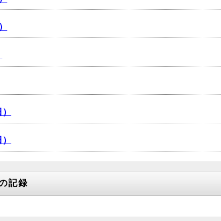
）
）
日）
日）
の記録