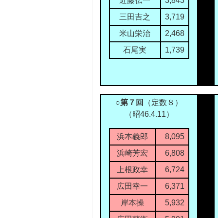
近藤伝一
3,843
三田吉之
3,719
米山栄治
2,468
石尾実
1,739
○第７回
（定数８）
（昭46.4.11）
浜本義郎
8,095
浜崎芳宏
6,808
上根政幸
6,724
広田幸一
6,371
岸本操
5,932