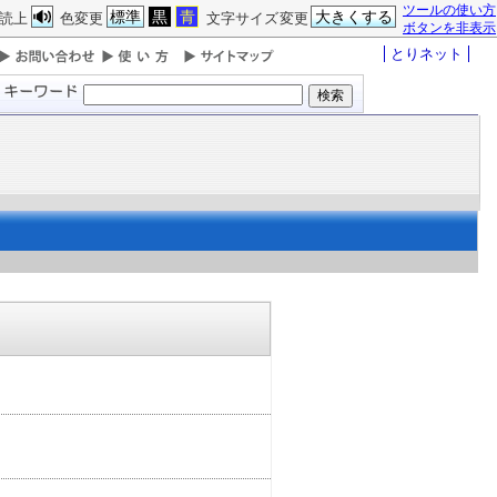
ツールの使い方
標準
黒
青
大きくする
読上
色変更
文字サイズ変更
ボタンを非表示
とりネット