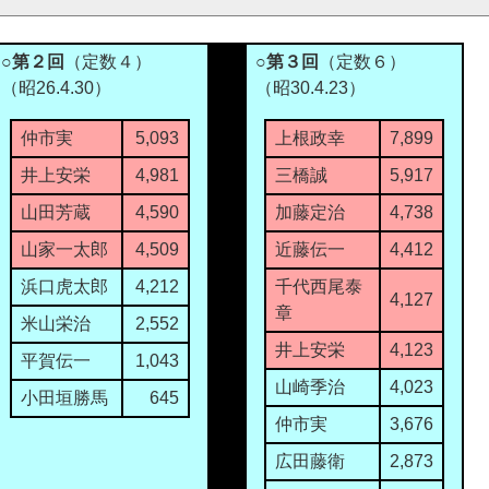
○第２回
（定数４）
○第３回
（定数６）
（昭26.4.30）
（昭30.4.23）
仲市実
5,093
上根政幸
7,899
井上安栄
4,981
三橋誠
5,917
山田芳蔵
4,590
加藤定治
4,738
山家一太郎
4,509
近藤伝一
4,412
浜口虎太郎
4,212
千代西尾泰
4,127
章
米山栄治
2,552
井上安栄
4,123
平賀伝一
1,043
山崎季治
4,023
小田垣勝馬
645
仲市実
3,676
広田藤衛
2,873