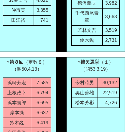
若林文吾
4,022
徳沢義夫
3,982
仲市実
3,355
千代西尾泰
3,663
田江裕
741
章
若林文吾
3,519
鈴木鋭
2,731
○第８回
（定数８）
○補欠選挙
（１）
（昭50.4.13）
（昭53.3.19）
浜崎芳宏
7,585
今村時男
30,132
上根政幸
6,794
奥山善雄
22,519
浜本義郎
6,695
松本芳彬
4,726
岸本操
6,637
鈴木鋭
6,419