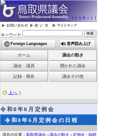
とりネット
Foreign Languages
音声読み上げ
ホーム
議会の動き
議会・議員
開かれた議会
記録・報告
議会その他
上へ
｜
令和8
年6月定例会
令和8年6月定例会の日程
現在の位置：
鳥取県議会
議会の動き
定例会・臨時