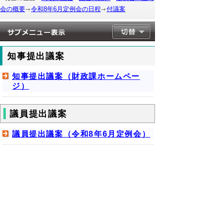
会の概要
令和8年6月定例会の日程
付議案
知事提出議案
知事提出議案（財政課ホームペー
ジ）
議員提出議案
議員提出議案（令和8年6月定例会）
▲ページ上部に戻る
と
個人情報保護
|
リンクについて
|
著作権に
り
ついて
|
アクセシビリティ
ネ