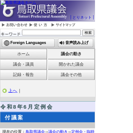
とりネット
Foreign Languages
音声読み上げ
ホーム
議会の動き
議会・議員
開かれた議会
記録・報告
議会その他
上へ
｜
令和8
年6月定例会
付議案
現在の位置：
鳥取県議会
議会の動き
定例会・臨時