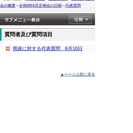
会の概要
令和8年6月定例会の日程
代表質問
質問者及び質問項目
県政に対する代表質問 6月10日
▲ページ上部に戻る
と
個人情報保護
|
リンクについて
|
著作権に
り
ついて
|
アクセシビリティ
ネ
このサイトへのご意見・お問い合わせ
ッ
→
鳥取県議会の場所
ト
鳥取県議会事務局
〒680-8570 鳥取県鳥取市東町1-220
へ