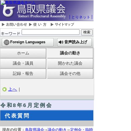
とりネット
Foreign Languages
音声読み上げ
ホーム
議会の動き
議会・議員
開かれた議会
記録・報告
議会その他
上へ
｜
令和8
年6月定例会
代表質問
現在の位置：
鳥取県議会
議会の動き
定例会・臨時