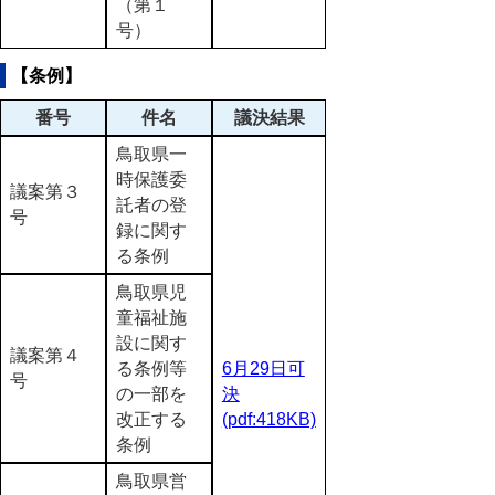
（第１
号）
【条例】
番号
件名
議決結果
鳥取県一
時保護委
議案第３
託者の登
号
録に関す
る条例
鳥取県児
童福祉施
設に関す
議案第４
る条例等
6月29日可
号
の一部を
決
改正する
(pdf:418KB)
条例
鳥取県営