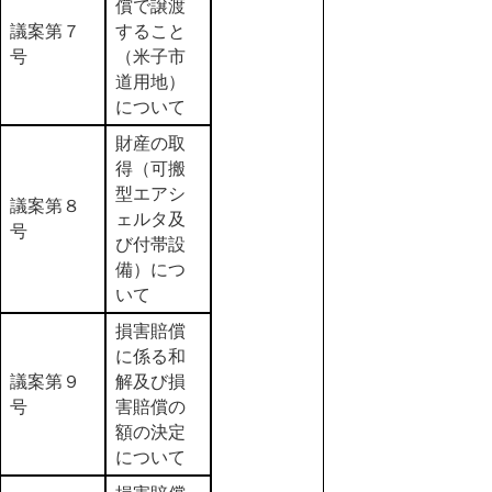
償で譲渡
議案第７
すること
号
（米子市
道用地）
について
財産の取
得（可搬
型エアシ
議案第８
ェルタ及
号
び付帯設
備）につ
いて
損害賠償
に係る和
議案第９
解及び損
号
害賠償の
額の決定
について