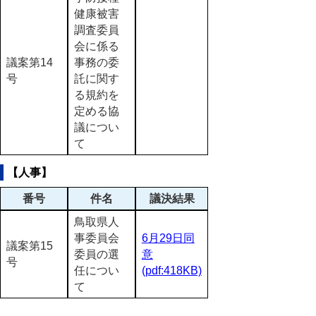
健康被害
調査委員
会に係る
議案第14
事務の委
号
託に関す
る規約を
定める協
議につい
て
【人事】
番号
件名
議決結果
鳥取県人
事委員会
6月29日同
議案第15
委員の選
意
号
任につい
(pdf:418KB)
て