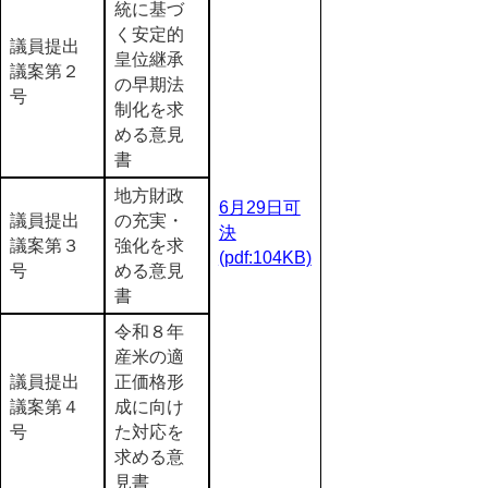
統に基づ
く安定的
議員提出
皇位継承
議案第２
の早期法
号
制化を求
める意見
書
地方財政
6月29日可
議員提出
の充実・
決
議案第３
強化を求
(pdf:104KB)
号
める意見
書
令和８年
産米の適
議員提出
正価格形
議案第４
成に向け
号
た対応を
求める意
見書