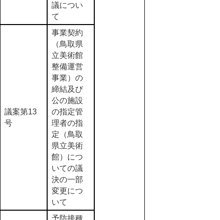
議につい
て
事業契約
（鳥取県
立美術館
整備運営
事業）の
締結及び
公の施設
議案第13
の指定管
号
理者の指
定（鳥取
県立美術
館）につ
いての議
決の一部
変更につ
いて
予防接種