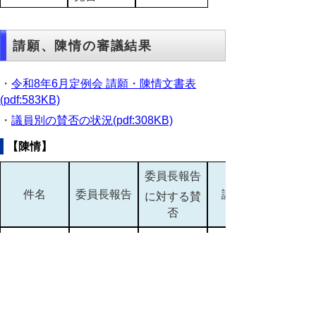
請願、陳情の審議結果
・
令和8年6月定例会 請願・陳情文書表
(pdf:583KB)
・
議員別の賛否の状況(pdf:308KB)
【陳情】
委員長報告
件名
委員長報告
議決結果
に対する賛
否
旧姓の通称
使用の法制
研究留保
研究留保
化を求める
(pdf:277KB)
陳情
農家・生産