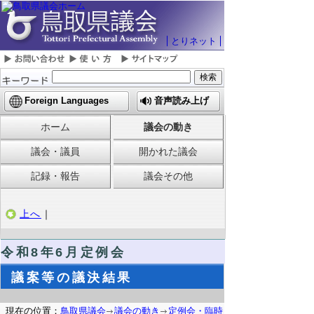
とりネット
Foreign Languages
音声読み上げ
ホーム
議会の動き
議会・議員
開かれた議会
記録・報告
議会その他
上へ
｜
令和8
年6月定例会
議案等の議決結果
現在の位置：
鳥取県議会
議会の動き
定例会・臨時