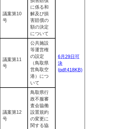
損害賠償
に係る和
議案第10
解及び損
号
害賠償の
額の決定
について
公共施設
等運営権
の設定
6月29日可
議案第11
（鳥取県
決
号
営鳥取空
(pdf:418KB)
港）につ
いて
鳥取県行
政不服審
査会協働
議案第12
設置規約
号
の変更に
関する協