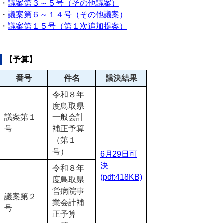
・
議案第３～５号（その他議案）
・
議案第６～１４号（その他議案）
・
議案第１５号（第１次追加提案）
【予算】
番号
件名
議決結果
令和８年
度鳥取県
議案第１
一般会計
号
補正予算
（第１
号）
6月29日可
決
令和８年
(pdf:418KB)
度鳥取県
営病院事
議案第２
業会計補
号
正予算