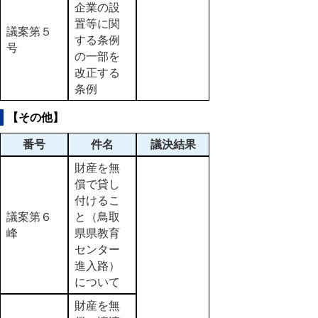
企業の設
置等に関
議案第５
する条例
号
の一部を
改正する
条例
【その他】
番号
件名
議決結果
財産を無
償で貸し
付けるこ
議案第６
と（鳥取
峰
県県教育
センター
進入路）
について
財産を無