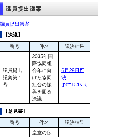
議員提出議案
議員提出議案
【決議】
番号
件名
議決結果
2035年国
際協同組
議員提出
合年に向
6月29日可
議案第１
けた協同
決
号
組合の振
(pdf:104KB)
興を図る
決議
【意見書】
番号
件名
議決結果
皇室の伝