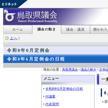
議会の動き
ホーム
議会・議員
開かれ
上へ
｜
令和8
年6月定例会
令和8年6月定例会の日程
現在の位置：
鳥取県議会
議会の動き
定例
メニュー
一
令和8年6月定例会の日程
６
付議案
○
代表質問