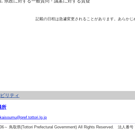
県政に対する一般質問・議案に対する質疑
記載の日程は急遽変更されることがあります。あらかじ
シビリティ
場所
ikaisoumu@pref.tottori.lg.jp
2006～ 鳥取県(Tottori Prefectural Government) All Rights Reserved. 法人番号