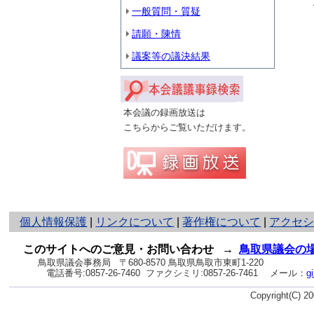
一般質問・質疑
請願・陳情
議案等の議決結果
本会議の録画放送は
こちらからご覧いただけます。
と
個人情報保護
|
リンクについて
|
著作権について
|
アクセ
り
ネ
このサイトへのご意見・お問い合わせ
→
鳥取県議会の
ッ
鳥取県議会事務局
〒680-8570 鳥取県鳥取市東町1-220
電話番号:
0857-26-7460
ファクシミリ:0857-26-7461
メール：
g
ト
へ
Copyright(C) 
の