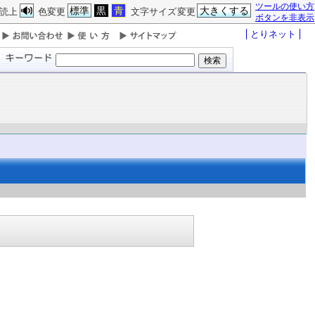
ツールの使い方
標準
黒
青
大きくする
読上
色変更
文字サイズ変更
ボタンを非表示
とりネット