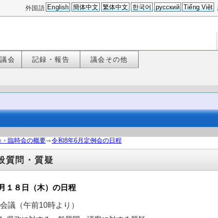
English
簡体中文
繁体中文
한국어
русский
Tiếng Việt
外国語
た議会
記録・報告
議会その他
会・臨時会の概要
令和8年6月定例会の日程
般質問・質疑
月１８日（木）の日程
本会議（午前10時より）