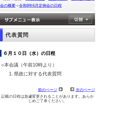
会の概要
令和8年6月定例会の日程
代表質問
６月１０日（水）の日程
○本会議（午前10時より）
県政に対する代表質問
前のページ
次のページ
記載の日程は急遽変更されることがあります。あらか
じめご了承ください。
▲ページ上部に戻る
と
個人情報保護
|
リンクについて
|
著作権に
り
ついて
|
アクセシビリティ