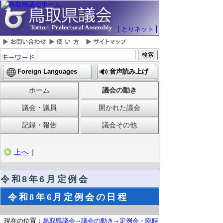
とりネット
Foreign Languages
音声読み上げ
ホーム
議会の動き
議会・議員
開かれた議会
記録・報告
議会その他
上へ
｜
令和8
年6月定例会
令和8年6月定例会の日程
現在の位置：
鳥取県議会
議会の動き
定例会・臨時